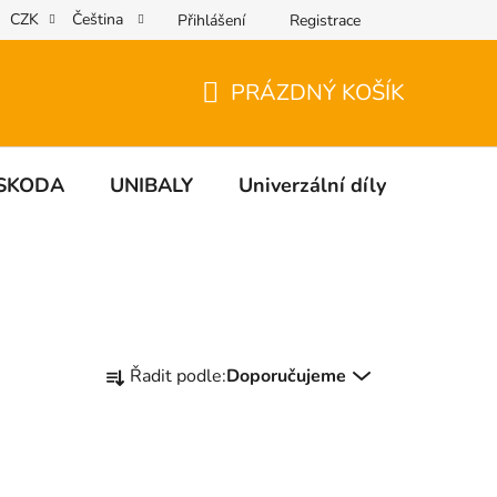
CZK
Čeština
Přihlášení
Registrace
PRÁZDNÝ KOŠÍK
NÁKUPNÍ
KOŠÍK
SKODA
UNIBALY
Univerzální díly
NÁDO
Ř
Řadit podle:
Doporučujeme
a
z
e
n