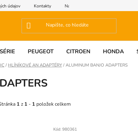
ých údajov
Kontakty
Napište nám
SÉRIE
PEUGEOT
CITROEN
HONDA
IC
/
HLÍNÍKOVÉ AN ADAPTÉRY
/
ALUMINUM BANJO ADAPTERS
ADAPTERS
Stránka
1
z
1
-
1
položek celkem
V
ý
Kód:
980361