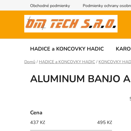
Přejít
Obchodné podmienky
Podmienky ochrany osobn
na
obsah
HADICE a KONCOVKY HADIC
KARO
Domů
/
HADICE a KONCOVKY HADIC
/
KONCOVKY HAD
ALUMINUM BANJO 
P
o
s
Cena
t
437
Kč
495
Kč
r