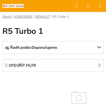
Přejít
Hledat
NÁKUP
na
KOŠÍK
obsah
Domů
/
KAROSÉRIE
/
RENAULT
/
R5 Turbo 1
R5 Turbo 1
Ř
Řadit podle:
Doporučujeme
a
z
e
OTEVŘÍT FILTR
n
í
V
p
ý
r
p
o
i
d
s
u