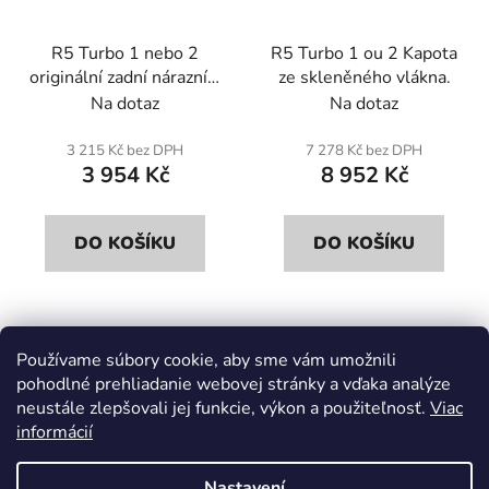
R5 Turbo 1 nebo 2
R5 Turbo 1 ou 2 Kapota
originální zadní nárazník.
ze skleněného vlákna.
Sklolaminát.
Na dotaz
Na dotaz
3 215 Kč bez DPH
7 278 Kč bez DPH
3 954 Kč
8 952 Kč
DO KOŠÍKU
DO KOŠÍKU
6
položek celkem
Používame súbory cookie, aby sme vám umožnili
O
pohodlné prehliadanie webovej stránky a vďaka analýze
v
neustále zlepšovali jej funkcie, výkon a použiteľnosť.
Viac
l
Z
informácií
á
á
d
p
a
Nastavení