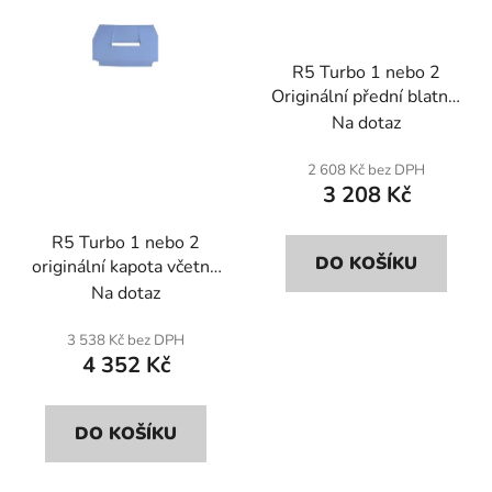
p
k
r
t
R5 Turbo 1 nebo 2
o
ů
Originální přední blatník
d
L nebo R (jednotka) .
Na dotaz
u
Sklolaminát.
k
2 608 Kč bez DPH
t
3 208 Kč
ů
R5 Turbo 1 nebo 2
DO KOŠÍKU
originální kapota včetně
sání vzduchu (bez
Na dotaz
obložení) . Laminát.
3 538 Kč bez DPH
4 352 Kč
DO KOŠÍKU