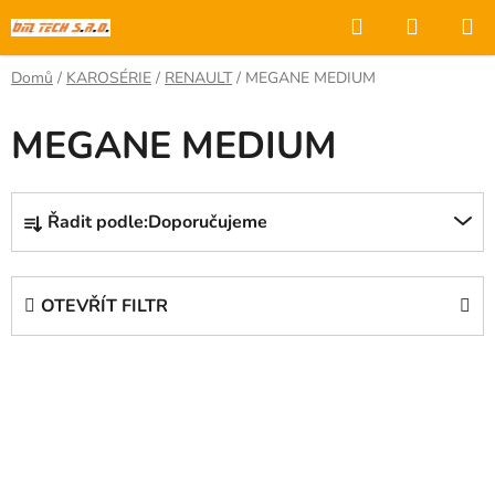
Přejít
Hledat
NÁKUP
na
KOŠÍK
obsah
Domů
/
KAROSÉRIE
/
RENAULT
/
MEGANE MEDIUM
MEGANE MEDIUM
Ř
Řadit podle:
Doporučujeme
a
z
e
OTEVŘÍT FILTR
n
í
V
p
ý
r
p
o
i
d
s
u