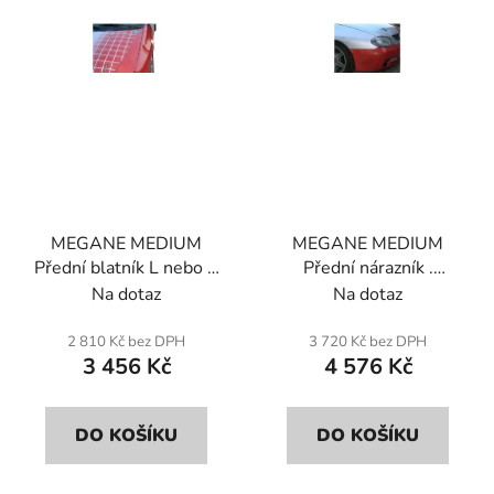
p
k
r
t
o
ů
d
u
k
t
ů
MEGANE MEDIUM
MEGANE MEDIUM
Přední blatník L nebo R
Přední nárazník .
(jednotka) . Sklolaminát.
Sklolaminát.
Na dotaz
Na dotaz
2 810 Kč bez DPH
3 720 Kč bez DPH
3 456 Kč
4 576 Kč
DO KOŠÍKU
DO KOŠÍKU