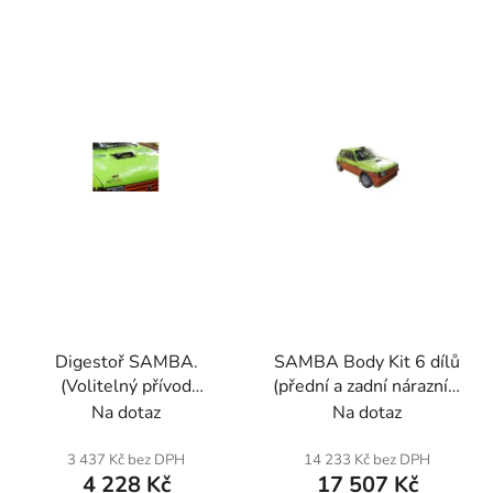
p
ý
r
p
o
i
d
s
u
p
k
r
t
o
ů
d
u
k
t
ů
Digestoř SAMBA.
SAMBA Body Kit 6 dílů
(Volitelný přívod
(přední a zadní nárazník,
vzduchu AC0104)
přední a zadní blatníky).
Na dotaz
Na dotaz
Sklolaminát.
Sklolaminát.
3 437 Kč bez DPH
14 233 Kč bez DPH
4 228 Kč
17 507 Kč