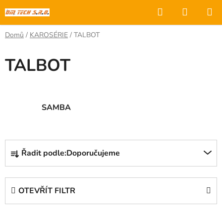
Přejít
Hledat
NÁKUP
na
KOŠÍK
obsah
Domů
/
KAROSÉRIE
/
TALBOT
TALBOT
SAMBA
Ř
Řadit podle:
Doporučujeme
a
z
e
OTEVŘÍT FILTR
n
í
V