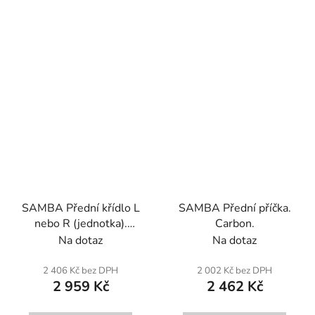
SAMBA Přední křídlo L
SAMBA Přední příčka.
nebo R (jednotka).
Carbon.
Sklolaminát.
Na dotaz
Na dotaz
2 406 Kč bez DPH
2 002 Kč bez DPH
2 959 Kč
2 462 Kč