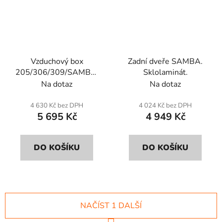
Vzduchový box
Zadní dveře SAMBA.
205/306/309/SAMBA.
Sklolaminát.
Laminát. Neobsahuje:
Na dotaz
Na dotaz
vzduchový filtr ref.
«zelený P950351».
4 630 Kč bez DPH
4 024 Kč bez DPH
5 695 Kč
4 949 Kč
Rozměry s použitím
filtru : L : 42,5, l: 5,5
cm. (karbonový model
DO KOŠÍKU
DO KOŠÍKU
na obrázku).
NAČÍST 1 DALŠÍ