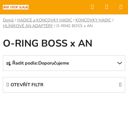
Přejít
Hledat
NÁKUP
na
KOŠÍK
obsah
Domů
/
HADICE a KONCOVKY HADIC
/
KONCOVKY HADIC
/
HLÍNÍKOVÉ AN ADAPTÉRY
/
O-RING BOSS x AN
O-RING BOSS x AN
Ř
Řadit podle:
Doporučujeme
a
z
e
OTEVŘÍT FILTR
n
í
V
p
ý
r
p
o
i
d