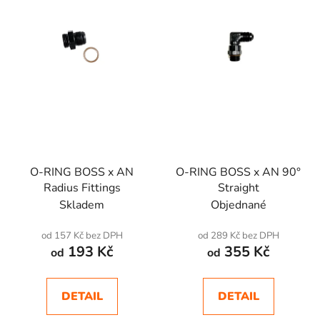
s
u
p
k
r
t
o
ů
d
u
k
t
ů
O-RING BOSS x AN
O-RING BOSS x AN 90°
Radius Fittings
Straight
Skladem
Objednané
od 157 Kč bez DPH
od 289 Kč bez DPH
193 Kč
355 Kč
od
od
DETAIL
DETAIL