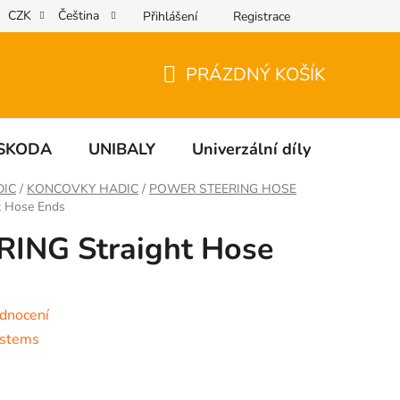
CZK
Čeština
Přihlášení
Registrace
PRÁZDNÝ KOŠÍK
NÁKUPNÍ
KOŠÍK
SKODA
UNIBALY
Univerzální díly
NÁDO
DIC
/
KONCOVKY HADIC
/
POWER STEERING HOSE
 Hose Ends
ING Straight Hose
dnocení
ystems