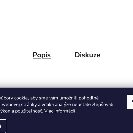
Popis
Diskuze
úbory cookie, aby sme vám umožnili pohodlné
e webovej stránky a vďaka analýze neustále zlepšovali
 výkon a použiteľnosť.
Viac informácií
í