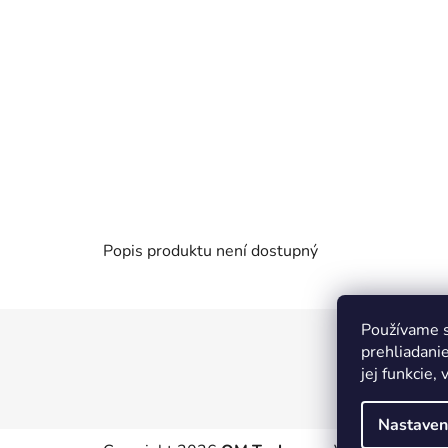
Popis produktu není dostupný
Používame s
Z
prehliadani
á
jej funkcie,
p
a
Nastaven
t