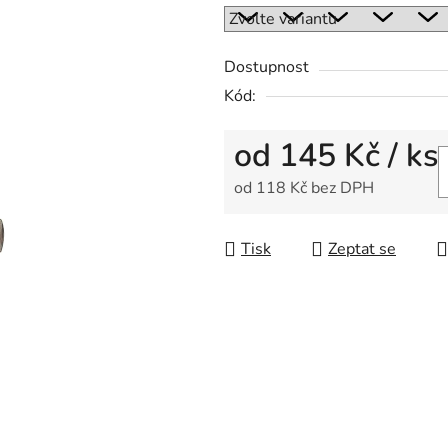
0,0
z
5
Dostupnost
hvězdiček.
Kód:
od
145 Kč
/ ks
od
118 Kč
bez DPH
Měrná cena:
Tisk
Zeptat se