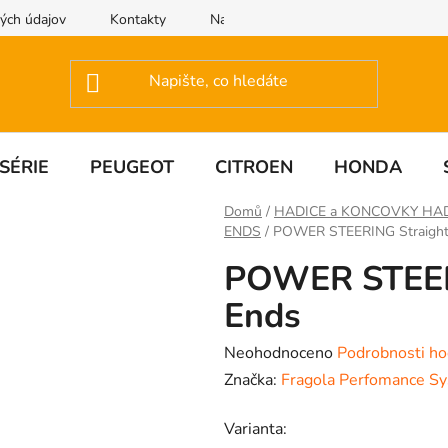
ých údajov
Kontakty
Napište nám
SÉRIE
PEUGEOT
CITROEN
HONDA
Domů
/
HADICE a KONCOVKY HA
ENDS
/
POWER STEERING Straight
POWER STEER
Ends
Průměrné
Neohodnoceno
Podrobnosti ho
hodnocení
Značka:
Fragola Perfomance S
produktu
Varianta:
je