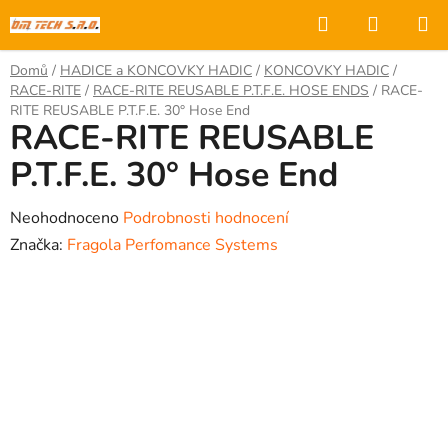
Přejít
Hledat
NÁKUP
na
KOŠÍK
obsah
Domů
/
HADICE a KONCOVKY HADIC
/
KONCOVKY HADIC
/
RACE-RITE
/
RACE-RITE REUSABLE P.T.F.E. HOSE ENDS
/
RACE-
RITE REUSABLE P.T.F.E. 30° Hose End
RACE-RITE REUSABLE
P.T.F.E. 30° Hose End
Průměrné
Neohodnoceno
Podrobnosti hodnocení
hodnocení
Značka:
Fragola Perfomance Systems
produktu
je
0,0
z
5
hvězdiček.