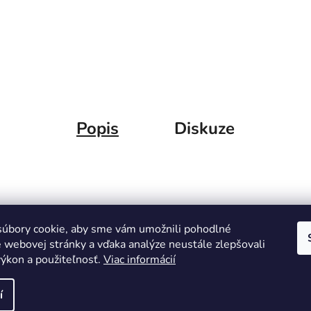
Popis
Diskuze
úbory cookie, aby sme vám umožnili pohodlné
e webovej stránky a vďaka analýze neustále zlepšovali
 výkon a použiteľnosť.
Viac informácií
í