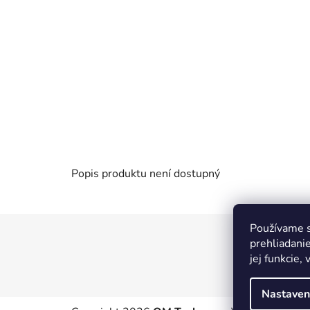
Popis produktu není dostupný
Používame s
Z
prehliadani
á
jej funkcie,
p
a
Nastaven
t