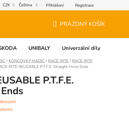
CZK
Čeština
Přihlášení
Registrace
PRÁZDNÝ KOŠÍK
NÁKUPNÍ
KOŠÍK
SKODA
UNIBALY
Univerzální díly
NÁDO
DIC
/
KONCOVKY HADIC
/
RACE-RITE
/
RACE-RITE
ACE-RITE REUSABLE P.T.F.E. Straight Hose Ends
USABLE P.T.F.E.
 Ends
dnocení
ystems