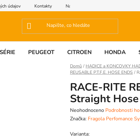
ých údajov
Kontakty
Napište nám
SÉRIE
PEUGEOT
CITROEN
HONDA
Domů
/
HADICE a KONCOVKY HA
REUSABLE P.T.F.E. HOSE ENDS
/
R
RACE-RITE RE
Straight Hose
Průměrné
Neohodnoceno
Podrobnosti ho
hodnocení
Značka:
Fragola Perfomance S
produktu
Varianta:
je