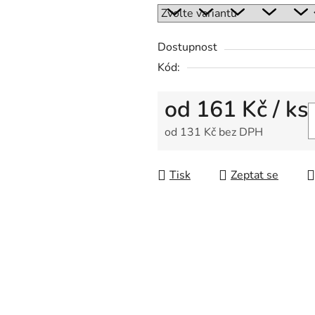
0,0
z
5
Dostupnost
hvězdiček.
Kód:
od
161 Kč
/ ks
od
131 Kč
bez DPH
Měrná cena:
Tisk
Zeptat se