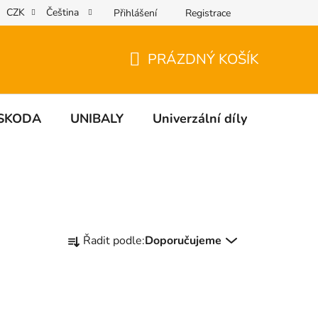
CZK
Čeština
Přihlášení
Registrace
PRÁZDNÝ KOŠÍK
NÁKUPNÍ
KOŠÍK
SKODA
UNIBALY
Univerzální díly
NÁDO
Ř
Řadit podle:
Doporučujeme
a
z
e
n