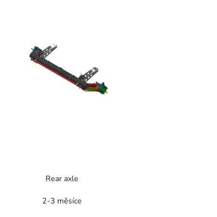
p
s
p
r
o
d
u
k
t
ů
Rear axle
2-3 měsíce