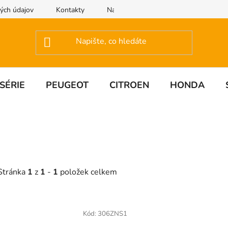
ých údajov
Kontakty
Napište nám
SÉRIE
PEUGEOT
CITROEN
HONDA
Stránka
1
z
1
-
1
položek celkem
V
ý
Kód:
306ZNS1