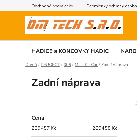
Přejít
Obchodné podmienky
Podmienky ochrany osobn
na
obsah
HADICE a KONCOVKY HADIC
KARO
Domů
/
PEUGEOT
/
306
/
Maxi Kit Car
/
Zadní náprava
Zadní náprava
P
o
s
Cena
t
289457
Kč
289458
Kč
r