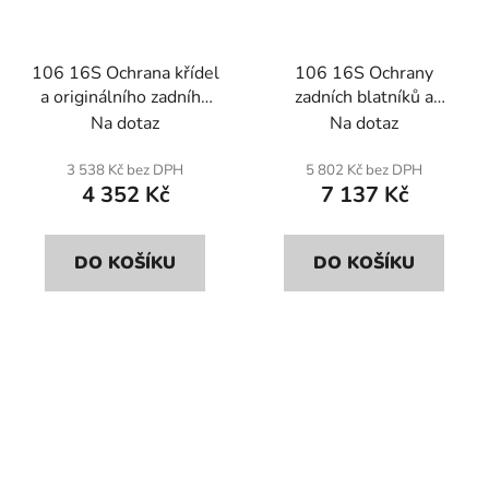
106 16S Ochrana křídel
106 16S Ochrany
a originálního zadního
zadních blatníků a
vahadla (pár). kevlar
vahadel (pár) . Kevlar a
Na dotaz
Na dotaz
nebo Carbon s
poddajná epoxidová
polyesterovou
pryskyřice.
3 538 Kč bez DPH
5 802 Kč bez DPH
4 352 Kč
7 137 Kč
pryskyřicí.
DO KOŠÍKU
DO KOŠÍKU