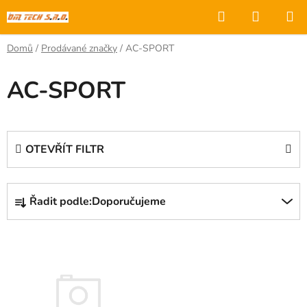
Přejít
Hledat
NÁKUP
na
KOŠÍK
obsah
Domů
/
Prodávané značky
/
AC-SPORT
AC-SPORT
OTEVŘÍT FILTR
Ř
Řadit podle:
Doporučujeme
a
z
V
e
ý
n
p
í
i
p