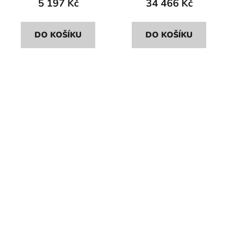
5 197 Kč
34 466 Kč
Sklolaminát.
DO KOŠÍKU
DO KOŠÍKU