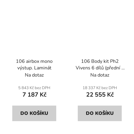
106 airbox mono
106 Body kit Ph2
výstup. Laminát
Vivens 6 dílů (přední a
zadní nárazník, přední
Na dotaz
Na dotaz
blatníky, zadní oblouky).
Sklolaminát.
5 843 Kč bez DPH
18 337 Kč bez DPH
7 187 Kč
22 555 Kč
DO KOŠÍKU
DO KOŠÍKU