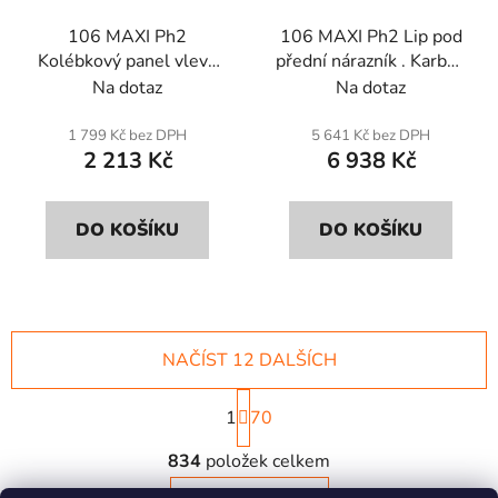
106 MAXI Ph2
106 MAXI Ph2 Lip pod
Kolébkový panel vlevo
přední nárazník . Karbon
nebo vpravo (jednotka) .
nebo kevlar a poddajná
Na dotaz
Na dotaz
Sklolaminát.
pryskyřice Epoxid.
(odolnější).
1 799 Kč bez DPH
5 641 Kč bez DPH
2 213 Kč
6 938 Kč
DO KOŠÍKU
DO KOŠÍKU
NAČÍST 12 DALŠÍCH
S
1
t
70
r
O
á
834
položek celkem
v
n
l