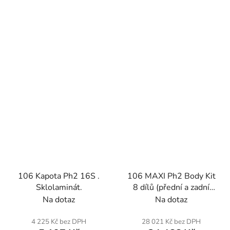
106 Kapota Ph2 16S .
106 MAXI Ph2 Body Kit
Sklolaminát.
8 dílů (přední a zadní
nárazník, přední a zadní
Na dotaz
Na dotaz
blatníky, dlouhé
vahadlové panely).
4 225 Kč bez DPH
28 021 Kč bez DPH