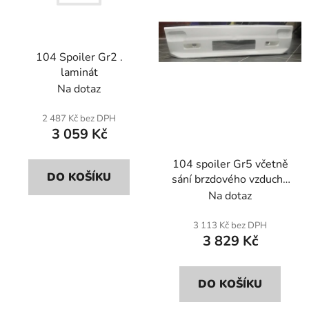
s
r
p
o
r
d
104 Spoiler Gr2 .
o
u
laminát
d
k
Na dotaz
u
t
k
ů
2 487 Kč bez DPH
t
3 059 Kč
ů
104 spoiler Gr5 včetně
DO KOŠÍKU
sání brzdového vzduchu
a otevřeného chladiče
Na dotaz
sání. Sklolaminát.
3 113 Kč bez DPH
3 829 Kč
DO KOŠÍKU