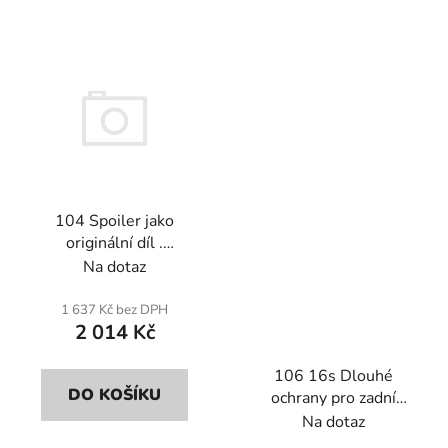
104 Spoiler jako
originální díl .
Sklolaminát
Na dotaz
1 637 Kč bez DPH
2 014 Kč
106 16s Dlouhé
DO KOŠÍKU
ochrany pro zadní
blatníky R a L (pár).
Na dotaz
Kevlar nebo karbon.