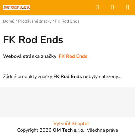
Přejít
Hledat
NÁKUP
na
KOŠÍK
obsah
Domů
/
Prodávané značky
/
FK Rod Ends
FK Rod Ends
Webová stránka značky:
FK Rod Ends
Žádné produkty značky
FK Rod Ends
nebyly nalezeny...
Z
á
p
a
t
Vytvořil Shoptet
í
Copyright 2026
OM Tech s.r.o.
. Všechna práva