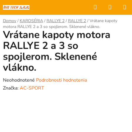
Prejsť
Hľadať
NÁKUP
na
KOŠÍK
obsah
Domov
/
KAROSÉRIA
/
RALLYE 2
/
RALLYE 2
/
Vrátane kapoty
motora RALLYE 2 a 3 so spojlerom. Sklenené vlákno.
Vrátane kapoty motora
RALLYE 2 a 3 so
spojlerom. Sklenené
vlákno.
Priemerné
Neohodnotené
Podrobnosti hodnotenia
hodnotenie
Značka:
AC-SPORT
produktu
je
0,0
z
5