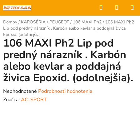
Prejsť
Hľadať
NÁKUP
na
KOŠÍK
obsah
Domov
/
KAROSÉRIA
/
PEUGEOT
/
106 MAXI Ph2
/
106 MAXI Ph2
Lip pod predný nárazník . Karbón alebo kevlar a poddajná živica
Epoxid. (odolnejšia).
106 MAXI Ph2 Lip pod
predný nárazník . Karbón
alebo kevlar a poddajná
živica Epoxid. (odolnejšia).
Priemerné
Neohodnotené
Podrobnosti hodnotenia
hodnotenie
Značka:
AC-SPORT
produktu
je
0,0
z