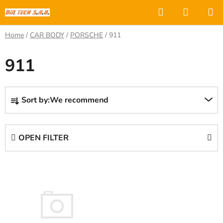
Skip
Search
SHOPP
to
CART
content
Home
/
CAR BODY
/
PORSCHE
/
911
911
P
Sort by:
We recommend
r
o
d
OPEN FILTER
u
c
L
t
i
s
s
o
t
r
o
t