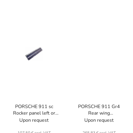
PORSCHE 911 sc
PORSCHE 911 Gr4
Rocker panel left or
Rear wing
right (unit) . Fiber glass.
protections(the pair) .
Upon request
Upon request
Carbon or kevlar with
Epoxy pliant resin.