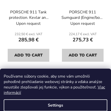
PORSCHE 911 Tank
PORSCHE 911
protection. Kevlar and
Sumguard (Engine/box).
honeycomb.
Kevlar and honeycomb.
Upon request
Upon request
232,50 € excl. VAT
224,17 € excl. VAT
285,98 €
275,73 €
ADD TO CART
ADD TO CART
Používame súbory cookie, aby sme vám umožnili
6
items total
pohodlné prehliadanie webovej stránky a vďaka analýze
L
neustále zlepšovali jej funkcie, výkon a použiteľnosť.
Viac
i
informácií
s
F
t
o
i
Settings
o
n