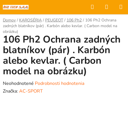
Prejsť
Hľadať
NÁKUP
na
KOŠÍK
obsah
Domov
/
KAROSÉRIA
/
PEUGEOT
/
106 Ph2
/
106 Ph2 Ochrana
zadných blatníkov (pár) . Karbón alebo kevlar. ( Carbon model na
obrázku)
106 Ph2 Ochrana zadných
blatníkov (pár) . Karbón
alebo kevlar. ( Carbon
model na obrázku)
Priemerné
Neohodnotené
Podrobnosti hodnotenia
hodnotenie
Značka:
AC-SPORT
produktu
je
0,0
z