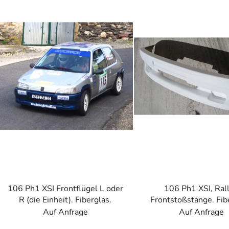
s
t
e
d
e
r
P
r
o
d
u
k
t
e
106 Ph1 XSI Frontflügel L oder
106 Ph1 XSI, Ral
R (die Einheit). Fiberglas.
Frontstoßstange. Fib
Auf Anfrage
Auf Anfrage