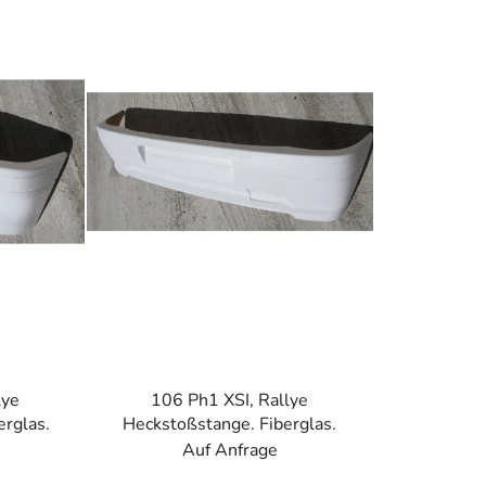
k
t
s
o
r
t
i
e
r
u
n
g
lye
106 Ph1 XSI, Rallye
erglas.
Heckstoßstange. Fiberglas.
Auf Anfrage