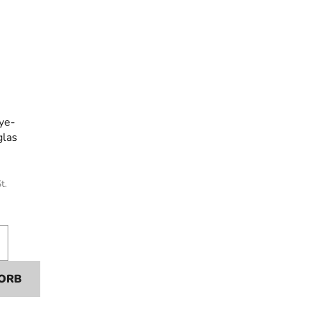
ye-
glas
t.
ORB