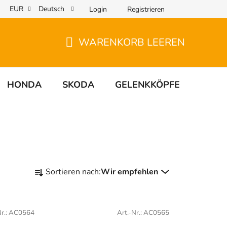
EUR
Deutsch
Login
Registrieren
WARENKORB LEEREN
WARENKORB
HONDA
SKODA
GELENKKÖPFE
UNIV
P
Sortieren nach:
Wir empfehlen
r
o
d
r.:
AC0564
Art.-Nr.:
AC0565
u