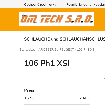
Zum
Obchodné podmienky
Podmienky ochrany osobn
Inhalt
springen
SCHLÄUCHE und SCHLAUCHANSCHLÜ
Startseite
/
KAROSSERIE
/
PEUGEOT
/
106 Ph1 XSI
106 Ph1 XSI
S
e
i
Preis
t
152
€
204
€
i
e