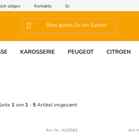
ých údajov
Kontakty
Schreiben Sie uns
SSE
KAROSSERIE
PEUGEOT
CITROEN
Seite
1
von
1
-
5
Artikel insgesamt
L
Art.-Nr.:
AC0563
Art.-N