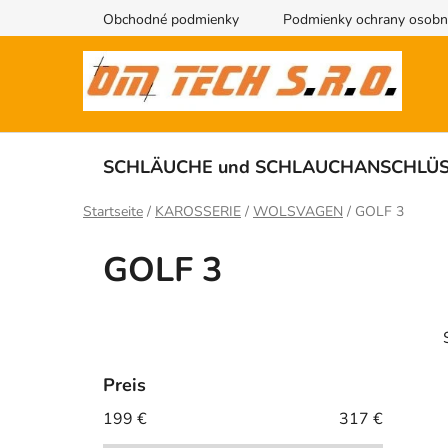
Zum
Obchodné podmienky
Podmienky ochrany osobn
Inhalt
springen
SCHLÄUCHE und SCHLAUCHANSCHLÜ
Startseite
/
KAROSSERIE
/
WOLSVAGEN
/
GOLF 3
GOLF 3
S
e
i
Preis
t
199
€
317
€
i
e