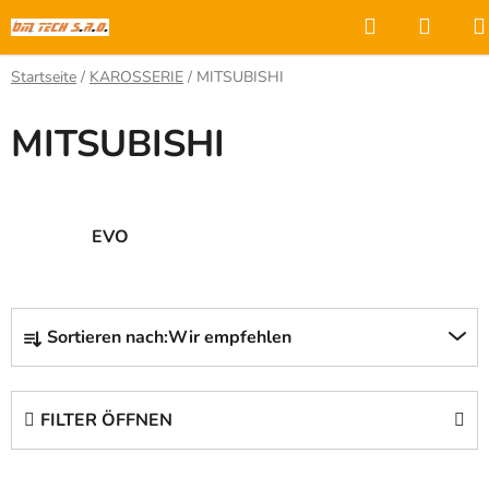
Zum
Suchen
WAR
Inhalt
springen
Startseite
/
KAROSSERIE
/
MITSUBISHI
MITSUBISHI
EVO
P
Sortieren nach:
Wir empfehlen
r
o
d
FILTER ÖFFNEN
u
k
L