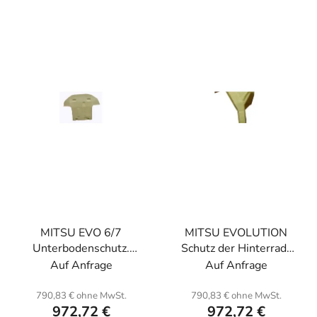
t
i
s
s
o
t
r
e
t
d
i
e
e
r
r
P
u
r
n
o
g
d
u
MITSU EVO 6/7
MITSU EVOLUTION
k
Unterbodenschutz.
Schutz der Hinterrad-
t
Kevlar und Wabe.
Achsen-Einheiten L und
Auf Anfrage
Auf Anfrage
e
R. Kevlar.
790,83 € ohne MwSt.
790,83 € ohne MwSt.
972,72 €
972,72 €