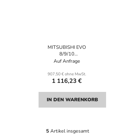
MITSUBISHI EVO
8/9/10
Unterbodenschutz.
Auf Anfrage
Kevlar und Wabe.
907,50 € ohne MwSt.
1 116,23 €
IN DEN WARENKORB
5
Artikel insgesamt
S