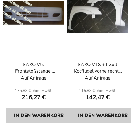
d
i
e
e
r
r
P
u
r
n
o
g
d
u
SAXO Vts
SAXO VTS +1 Zoll
k
Frontstoßstange.
Kotflügel vorne rechts
t
Glasfaser.
oder
Auf Anfrage
Auf Anfrage
e
links.Einheit.Fiberglas.
175,83 € ohne MwSt.
115,83 € ohne MwSt.
216,27 €
142,47 €
IN DEN WARENKORB
IN DEN WARENKORB