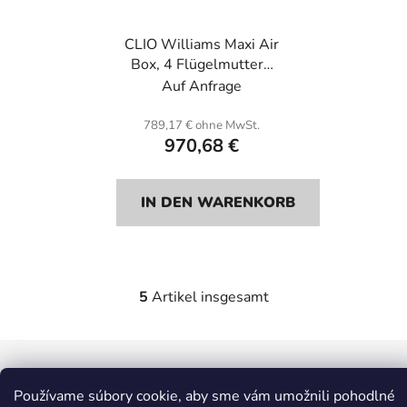
CLIO Williams Maxi Air
Box, 4 Flügelmuttern
für die Aufnahme vorne
Auf Anfrage
+ 4 Lufthörner. Carbon
789,17 € ohne MwSt.
970,68 €
IN DEN WARENKORB
5
Artikel insgesamt
S
t
e
F
u
u
e
ß
Používame súbory cookie, aby sme vám umožnili pohodlné
r