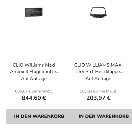
d
i
e
e
r
r
P
u
r
n
o
g
d
u
CLIO Williams Maxi
CLIO WILLIAMS MAXI
k
Airbox 4 Flügelmutter
16S Ph1 Heckklappe.
t
für vorne +4 Lufthörner.
Glasfaser. (Carbon-
Auf Anfrage
Auf Anfrage
e
Fiberglas (Carbon-
Modell auf dem Bild).
Modell auf dem Bild).
686,67 € ohne MwSt.
165,83 € ohne MwSt.
844,60 €
203,97 €
IN DEN WARENKORB
IN DEN WARENKORB