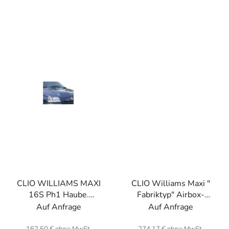
CLIO WILLIAMS MAXI
CLIO Williams Maxi "
16S Ph1 Haube.
Fabriktyp" Airbox-
Glasfaser.
Frontluftkanal passend
Auf Anfrage
Auf Anfrage
zum Frontluftfilter.
Carbon. (Luftfilter und