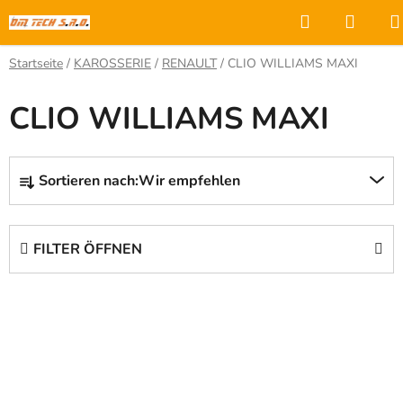
Zum
Suchen
WAR
Inhalt
springen
Startseite
/
KAROSSERIE
/
RENAULT
/
CLIO WILLIAMS MAXI
CLIO WILLIAMS MAXI
P
Sortieren nach:
Wir empfehlen
r
o
d
FILTER ÖFFNEN
u
k
L
t
i
s
s
o
t
r
e
t