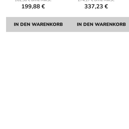
162,50 € ohne MwSt.
274,17 € ohne MwSt.
199,88 €
337,23 €
Kornette nicht im
Lieferumfang
enthalten).
IN DEN WARENKORB
IN DEN WARENKORB