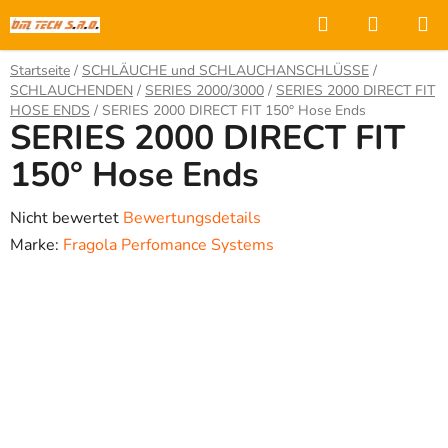
Zum
Suchen
WARE
Inhalt
springen
Startseite
/
SCHLÄUCHE und SCHLAUCHANSCHLÜSSE
/
SCHLAUCHENDEN
/
SERIES 2000/3000
/
SERIES 2000 DIRECT FIT
HOSE ENDS
/
SERIES 2000 DIRECT FIT 150° Hose Ends
SERIES 2000 DIRECT FIT
150° Hose Ends
Die
Nicht bewertet
Bewertungsdetails
durchschnittliche
Marke:
Fragola Perfomance Systems
Produktbewertung
ist
0,0
von
5
Sternen.