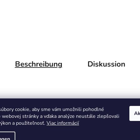
Beschreibung
Diskussion
úbory cookie, aby sme vám umožnili pohodlné
Ak
e webovej stránky a vďaka analýze neustále zlepšovali
 výkon a použiteľnosť.
Viac informácií
ungen