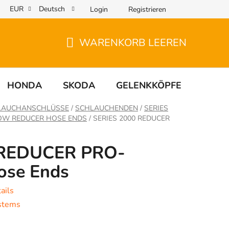
EUR
Deutsch
Login
Registrieren
WARENKORB LEEREN
WARENKORB
HONDA
SKODA
GELENKKÖPFE
UNIV
HLAUCHANSCHLÜSSE
/
SCHLAUCHENDEN
/
SERIES
LOW REDUCER HOSE ENDS
/
SERIES 2000 REDUCER
 REDUCER PRO-
ose Ends
ails
stems