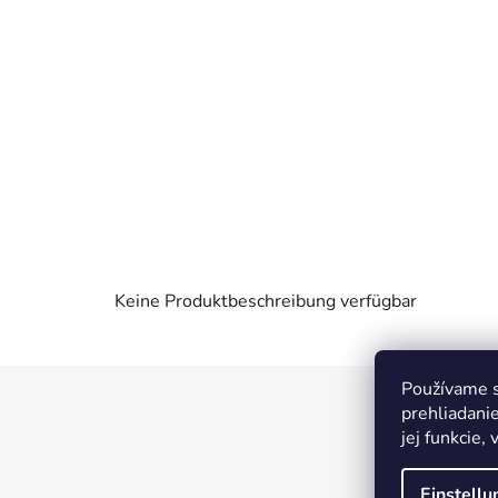
Keine Produktbeschreibung verfügbar
Používame s
F
prehliadani
u
jej funkcie,
ß
z
Einstell