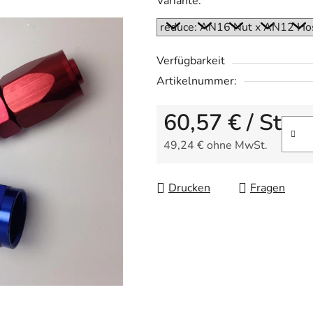
Variante:
ist
0,0
von
5
Verfügbarkeit
Sternen.
Artikelnummer:
60,57 €
/ St
49,24 € ohne MwSt.
Verkaufspreis:
Drucken
Fragen