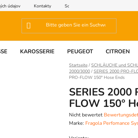
ých údajov
Kontakty
Schreiben Sie uns
SSE
KAROSSERIE
PEUGEOT
CITROEN
Startseite
/
SCHLÄUCHE und SC
2000/3000
/
SERIES 2000 PRO-F
PRO-FLOW 150° Hose Ends
SERIES 2000
FLOW 150° H
Die
Nicht bewertet
Bewertungsdet
durchschnittliche
Marke:
Fragola Perfomance Sy
Produktbewertung