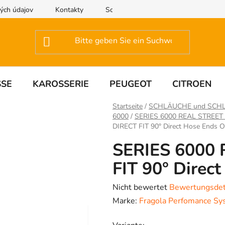
ých údajov
Kontakty
Schreiben Sie uns
SSE
KAROSSERIE
PEUGEOT
CITROEN
Startseite
/
SCHLÄUCHE und SC
6000
/
SERIES 6000 REAL STREET
DIRECT FIT 90° Direct Hose Ends 
SERIES 6000
FIT 90° Direc
Die
Nicht bewertet
Bewertungsdet
durchschnittliche
Marke:
Fragola Perfomance Sy
Produktbewertung