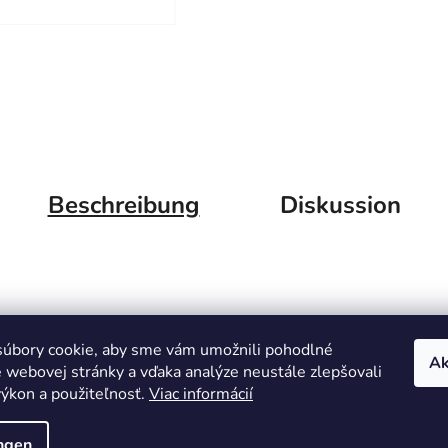
Beschreibung
Diskussion
úbory cookie, aby sme vám umožnili pohodlné
Ak
e webovej stránky a vďaka analýze neustále zlepšovali
 výkon a použiteľnosť.
Viac informácií
ungen