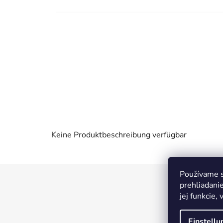
Keine Produktbeschreibung verfügbar
Používame s
F
prehliadani
u
jej funkcie,
ß
z
Einstell