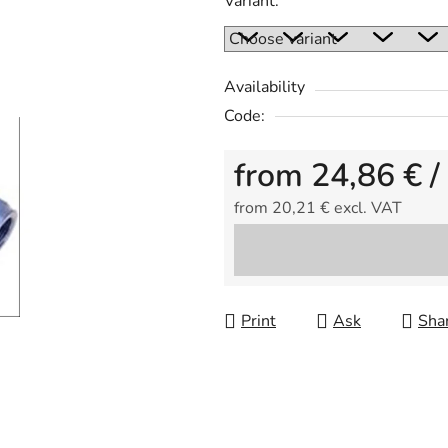
Variant:
rating
is
0,0
out
Availability
of
Code:
5
from
24,86 €
/
stars.
from
20,21 €
excl. VAT
Measure price:
Print
Ask
Sha