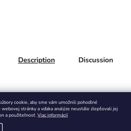
Description
Discussion
úbory cookie, aby sme vám umožnili pohodlné
 webovej stránky a vďaka analýze neustále zlepšovali jej
on a použiteľnosť.
Viac informácií