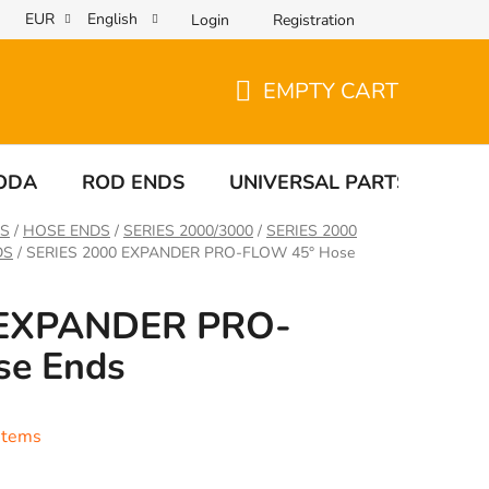
EUR
English
Login
Registration
EMPTY CART
SHOPPING
CART
ODA
ROD ENDS
UNIVERSAL PARTS
TA
GS
/
HOSE ENDS
/
SERIES 2000/3000
/
SERIES 2000
DS
/
SERIES 2000 EXPANDER PRO-FLOW 45° Hose
 EXPANDER PRO-
se Ends
stems