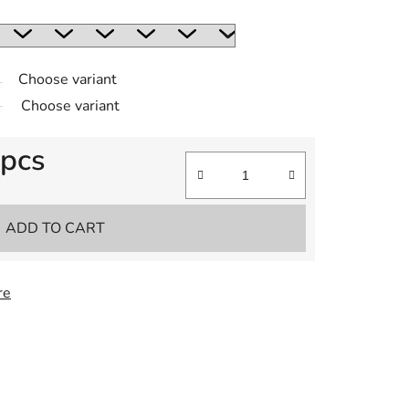
Choose variant
Choose variant
 pcs
ADD TO CART
re