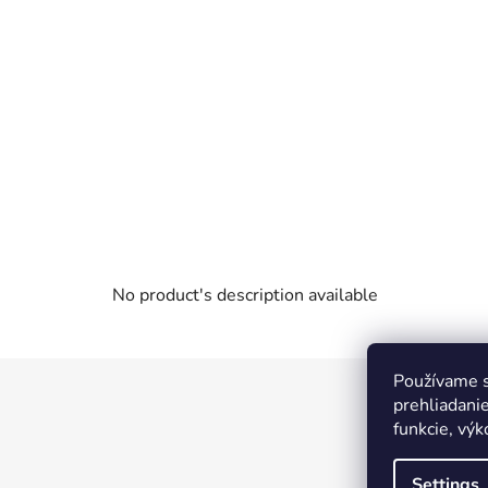
No product's description available
Používame s
F
prehliadanie
o
funkcie, výk
o
t
Settings