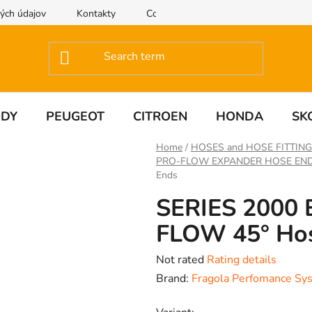
ých údajov
Kontakty
Contact us
ODY
PEUGEOT
CITROEN
HONDA
SK
Home
/
HOSES and HOSE FITTIN
PRO-FLOW EXPANDER HOSE EN
Ends
SERIES 2000
FLOW 45° Ho
The
Not rated
Rating details
average
Brand:
Fragola Perfomance Sy
product