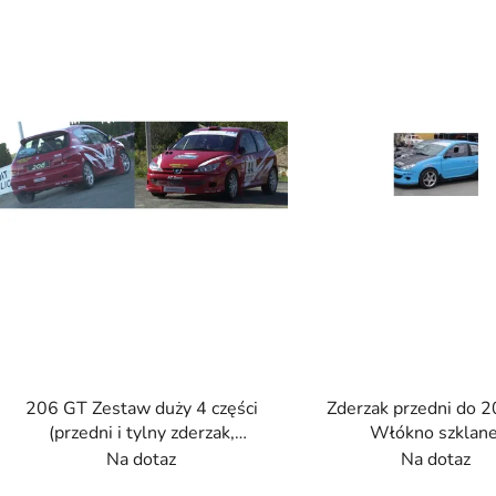
s
t
a
p
r
o
d
u
k
t
ó
w
206 GT Zestaw duży 4 części
Zderzak przedni do 2
(przedni i tylny zderzak,
Włókno szklane
przednie błotniki). Włókno
Na dotaz
Na dotaz
szklane.