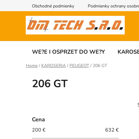
Przejść
Obchodné podmienky
Podmienky ochrany osobn
do
treści
WE?E I OSPRZET DO WE?Y
KAROSE
Home
/
KAROSERIA
/
PEUGEOT
/
206 GT
206 GT
P
a
s
Cena
e
200
€
632
€
i
k