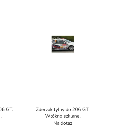
w
a
n
i
e
p
r
o
d
u
k
t
ó
w
06 GT.
Zderzak tylny do 206 GT.
.
Włókno szklane.
Na dotaz