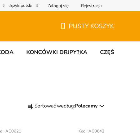
Język polski
Zaloguj się
Rejestracja
PUSTY KOSZYK
KOSZYK
KODA
KONCÓWKI DRJPY?KA
CZĘŚCI UNIW
S
Sortować według:
Polecamy
o
r
t
d :
AC0621
Kod :
AC0642
o