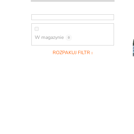
b
o
c
z
n
W magazynie
0
y
ROZPAKUJ FILTR