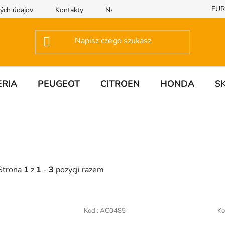
EUR
ých údajov
Kontakty
Napisz do nas
RIA
PEUGEOT
CITROEN
HONDA
S
Strona
1
z
1
-
3
pozycji razem
L
Kod :
AC0485
Ko