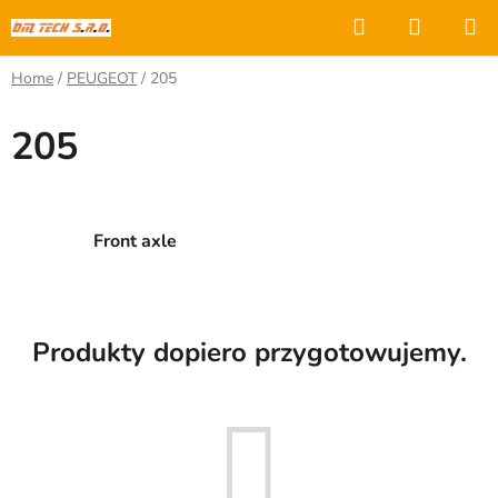
Przejść
Szukaj
KOSZY
do
treści
Home
/
PEUGEOT
/
205
205
Front axle
Produkty dopiero przygotowujemy.