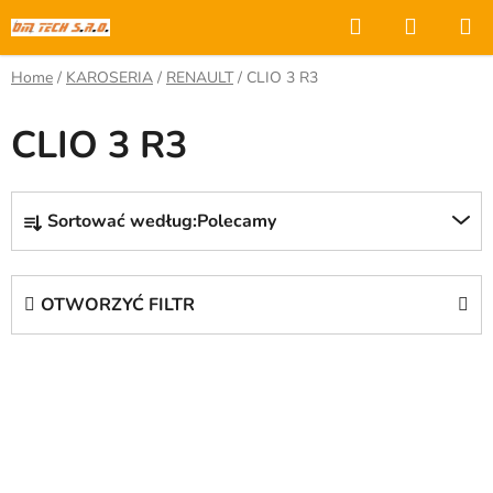
Przejść
Szukaj
KOSZY
do
treści
Home
/
KAROSERIA
/
RENAULT
/
CLIO 3 R3
CLIO 3 R3
S
Sortować według:
Polecamy
o
r
t
OTWORZYĆ FILTR
o
w
L
a
i
n
s
i
t
e
a
p