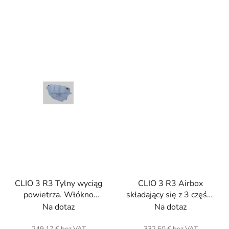
CLIO 3 R3 Tylny wyciąg
CLIO 3 R3 Airbox
powietrza. Włókno
składający się z 3 części.
szklane.
Włókno szklane. Model
Na dotaz
Na dotaz
5-węglowy na zdjęciu).