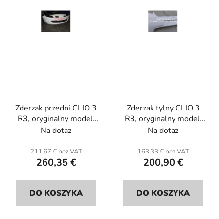
p
r
r
o
o
d
d
u
u
k
k
t
t
ó
ó
w
Zderzak przedni CLIO 3
Zderzak tylny CLIO 3
w
R3, oryginalny model.
R3, oryginalny model.
Włókno szklane.
Włókno szklane
Na dotaz
Na dotaz
211,67 € bez VAT
163,33 € bez VAT
260,35 €
200,90 €
DO KOSZYKA
DO KOSZYKA