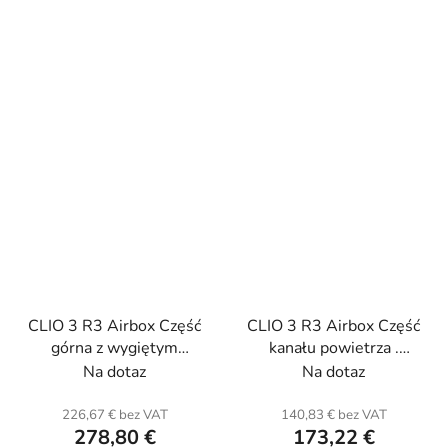
CLIO 3 R3 Airbox Część
CLIO 3 R3 Airbox Część
górna z wygiętym
kanału powietrza .
kanałem. Carbon
Carbon
Na dotaz
Na dotaz
226,67 € bez VAT
140,83 € bez VAT
278,80 €
173,22 €