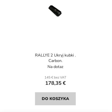
p
r
r
o
o
d
d
u
u
k
k
t
t
ó
ó
w
RALLYE 2 Ukryj kubki .
w
Carbon.
Na dotaz
145 € bez VAT
178,35 €
DO KOSZYKA