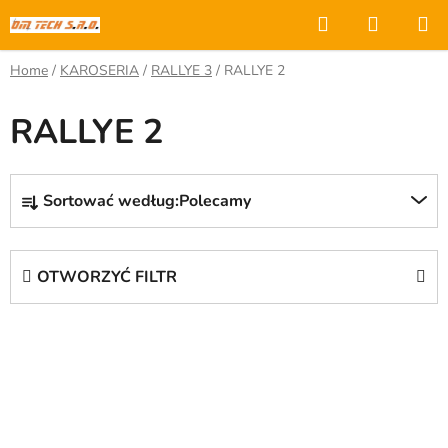
Przejść
Szukaj
KOSZY
do
treści
Home
/
KAROSERIA
/
RALLYE 3
/
RALLYE 2
RALLYE 2
S
Sortować według:
Polecamy
o
r
t
OTWORZYĆ FILTR
o
w
L
a
i
n
s
i
t
e
a
p