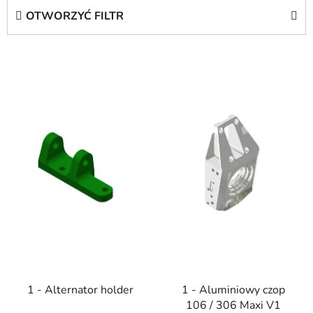
t
OTWORZYĆ FILTR
o
w
L
a
i
n
s
i
t
e
a
p
p
r
r
o
o
d
d
u
u
k
k
t
t
ó
ó
w
1 - Alternator holder
1 - Aluminiowy czop
w
106 / 306 Maxi V1