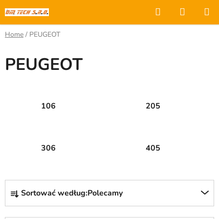
Przejść
Szukaj
KOSZY
do
treści
Home
/
PEUGEOT
PEUGEOT
106
205
306
405
S
Sortować według:
Polecamy
o
r