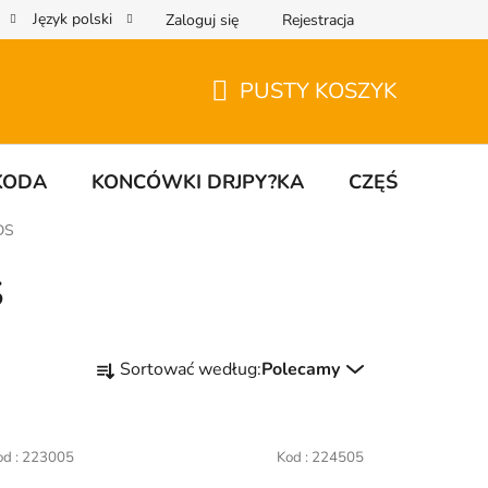
Język polski
Zaloguj się
Rejestracja
PUSTY KOSZYK
KOSZYK
KODA
KONCÓWKI DRJPY?KA
CZĘŚCI UNIW
DS
S
S
Sortować według:
Polecamy
o
r
t
od :
223005
Kod :
224505
o