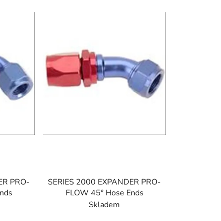
w
a
n
i
e
p
r
o
d
u
k
t
ó
w
ER PRO-
SERIES 2000 EXPANDER PRO-
nds
FLOW 45° Hose Ends
Skladem