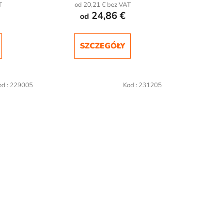
T
od 20,21 € bez VAT
24,86 €
od
SZCZEGÓŁY
od :
229005
Kod :
231205