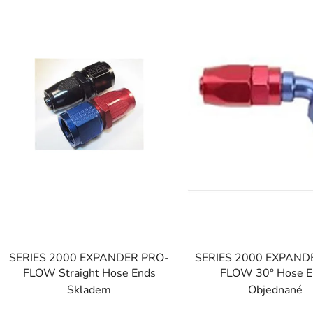
s
t
a
p
r
o
d
u
k
t
ó
w
SERIES 2000 EXPANDER PRO-
SERIES 2000 EXPAND
FLOW Straight Hose Ends
FLOW 30° Hose E
Skladem
Objednané