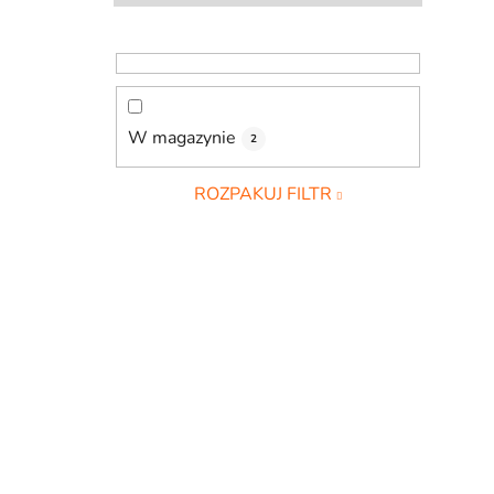
b
o
c
z
n
W magazynie
2
y
ROZPAKUJ FILTR