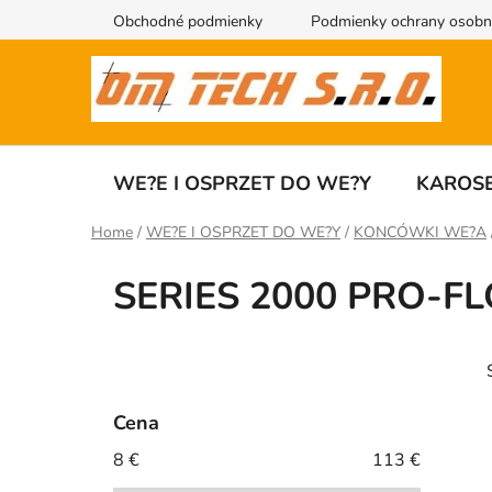
Przejść
Obchodné podmienky
Podmienky ochrany osobn
do
treści
WE?E I OSPRZET DO WE?Y
KAROSE
Home
/
WE?E I OSPRZET DO WE?Y
/
KONCÓWKI WE?A
SERIES 2000 PRO-
P
a
s
Cena
e
8
€
113
€
i
k