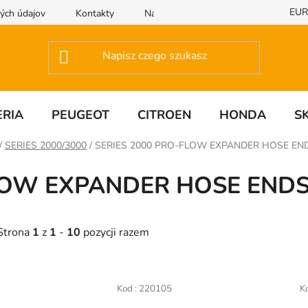
EUR
ých údajov
Kontakty
Napisz do nas
RIA
PEUGEOT
CITROEN
HONDA
S
/
SERIES 2000/3000
/
SERIES 2000 PRO-FLOW EXPANDER HOSE EN
FLOW EXPANDER HOSE END
Strona
1
z
1
-
10
pozycji razem
L
Kod :
220105
K