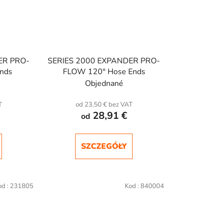
ER PRO-
SERIES 2000 EXPANDER PRO-
nds
FLOW 120° Hose Ends
Objednané
T
od 23,50 € bez VAT
28,91 €
od
SZCZEGÓŁY
od :
231805
Kod :
840004