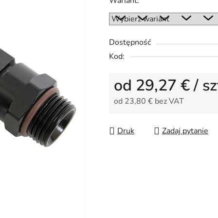
Wariant:
wynosi
0,0
na
5
Dostępność
gwiazdek.
Kod:
od
29,27 €
/ sz
od
23,80 €
bez VAT
Cena jednostkowa:
Druk
Zadaj pytanie