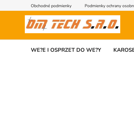
Przejść
Obchodné podmienky
Podmienky ochrany osobn
do
treści
WE?E I OSPRZET DO WE?Y
KAROSE