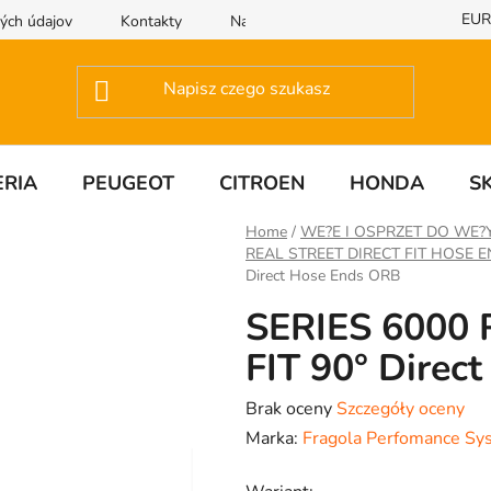
EUR
ých údajov
Kontakty
Napisz do nas
RIA
PEUGEOT
CITROEN
HONDA
S
Home
/
WE?E I OSPRZET DO WE?
REAL STREET DIRECT FIT HOSE 
Direct Hose Ends ORB
SERIES 6000
FIT 90° Direc
Średnia
Brak oceny
Szczegóły oceny
ocena
Marka:
Fragola Perfomance Sy
produktu