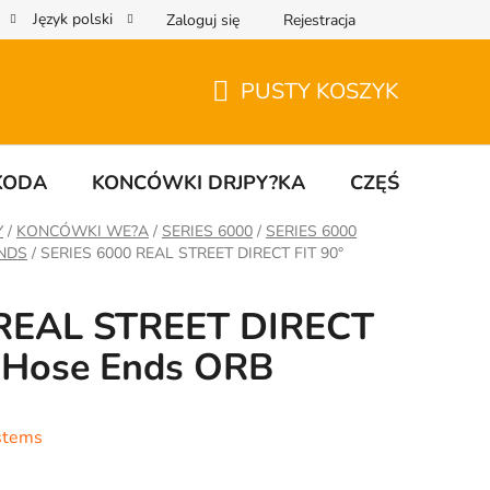
Język polski
Zaloguj się
Rejestracja
PUSTY KOSZYK
KOSZYK
KODA
KONCÓWKI DRJPY?KA
CZĘŚCI UNIW
Y
/
KONCÓWKI WE?A
/
SERIES 6000
/
SERIES 6000
ENDS
/
SERIES 6000 REAL STREET DIRECT FIT 90°
 REAL STREET DIRECT
t Hose Ends ORB
stems