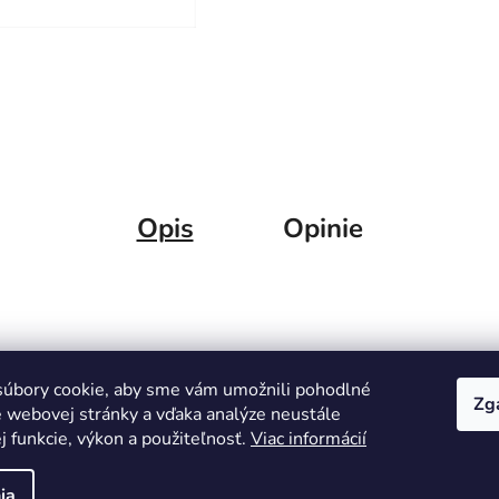
Opis
Opinie
úbory cookie, aby sme vám umožnili pohodlné
Zg
e webovej stránky a vďaka analýze neustále
ej funkcie, výkon a použiteľnosť.
Viac informácií
omtech
ia