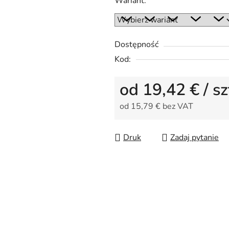
Wariant:
wynosi
0,0
na
5
Dostępność
gwiazdek.
Kod:
od
19,42 €
/ sz
od
15,79 €
bez VAT
Cena jednostkowa:
Druk
Zadaj pytanie