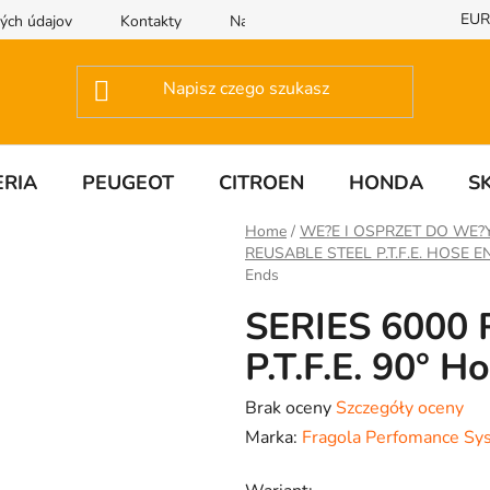
EUR
ých údajov
Kontakty
Napisz do nas
RIA
PEUGEOT
CITROEN
HONDA
S
Home
/
WE?E I OSPRZET DO WE?
REUSABLE STEEL P.T.F.E. HOSE E
Ends
SERIES 6000
P.T.F.E. 90° H
Średnia
Brak oceny
Szczegóły oceny
ocena
Marka:
Fragola Perfomance Sy
produktu