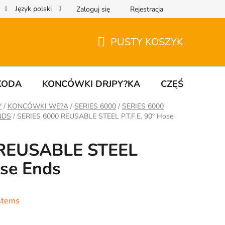
Język polski
Zaloguj się
Rejestracja
PUSTY KOSZYK
KOSZYK
KODA
KONCÓWKI DRJPY?KA
CZĘŚCI UNIW
Y
/
KONCÓWKI WE?A
/
SERIES 6000
/
SERIES 6000
NDS
/
SERIES 6000 REUSABLE STEEL P.T.F.E. 90° Hose
 REUSABLE STEEL
ose Ends
stems