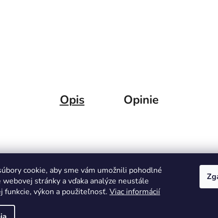
Opis
Opinie
úbory cookie, aby sme vám umožnili pohodlné
Zg
e webovej stránky a vďaka analýze neustále
ej funkcie, výkon a použiteľnosť.
Viac informácií
omtech
ia