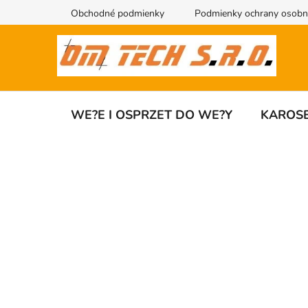
Przejść
Obchodné podmienky
Podmienky ochrany osobn
do
treści
WE?E I OSPRZET DO WE?Y
KAROSE