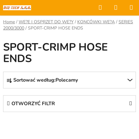
Przejść
Szukaj
KOSZY
do
treści
Home
/
WE?E I OSPRZET DO WE?Y
/
KONCÓWKI WE?A
/
SERIES
2000/3000
/
SPORT-CRIMP HOSE ENDS
SPORT-CRIMP HOSE
ENDS
S
Sortować według:
Polecamy
o
r
t
OTWORZYĆ FILTR
o
w
L
a
i
n
s