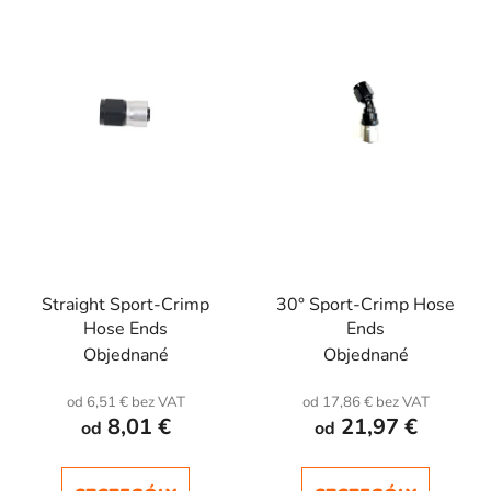
i
t
e
a
p
p
r
r
o
o
d
d
u
u
k
k
t
t
ó
ó
w
Straight Sport-Crimp
30° Sport-Crimp Hose
w
Hose Ends
Ends
Objednané
Objednané
od 6,51 € bez VAT
od 17,86 € bez VAT
8,01 €
21,97 €
od
od