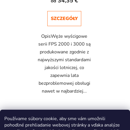
34,35 €
od
SZCZEGÓŁY
OpisWęże wyścigowe
serii FPS 2000 i 3000 są
produkowane zgodnie z
najwyższymi standardami
jakości lotniczej, co
zapewnia lata
bezproblemowej obsługi
nawet w najbardziej...
11
pozycji razem
Používame súbory cookie, aby sme vám umožnili
K
pohodlné prehliadanie webovej stránky a vďaka analýze
o