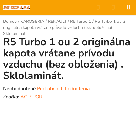
Prejsť
Hľadať
NÁKUP
na
KOŠÍK
obsah
Domov
/
KAROSÉRIA
/
RENAULT
/
R5 Turbo 1
/
R5 Turbo 1 ou 2
originálna kapota vrátane prívodu vzduchu (bez obloženia) .
Sklolaminát.
R5 Turbo 1 ou 2 originálna
kapota vrátane prívodu
vzduchu (bez obloženia) .
Sklolaminát.
Priemerné
Neohodnotené
Podrobnosti hodnotenia
hodnotenie
Značka:
AC-SPORT
produktu
je
0,0
z