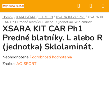
Prejsť
Hľadať
NÁKUP
na
KOŠÍK
obsah
Domov
/
KAROSÉRIA
/
CITROEN
/
XSARA Kit car Ph1
/
XSARA KIT
CAR Ph1 Predné blatníky. L alebo R (jednotka) Sklolaminát.
XSARA KIT CAR Ph1
Predné blatníky. L alebo R
(jednotka) Sklolaminát.
Priemerné
Neohodnotené
Podrobnosti hodnotenia
hodnotenie
Značka:
AC-SPORT
produktu
je
0,0
z
5
hviezdičiek.