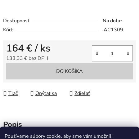
Dostupnosť
Na dotaz
Kód:
AC1309
164 €
/ ks
133,33 € bez DPH
Jednotková cena:
DO KOŠÍKA
Tlač
Opýtať sa
Zdieľať
Popis
Používame súbory cookie, aby sme vám umožnili