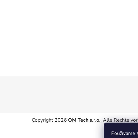
n
l
e
i
s
t
e
F
u
ß
z
e
Copyright 2026
OM Tech s.r.o.
. Alle Rechte vo
i
l
Používame s