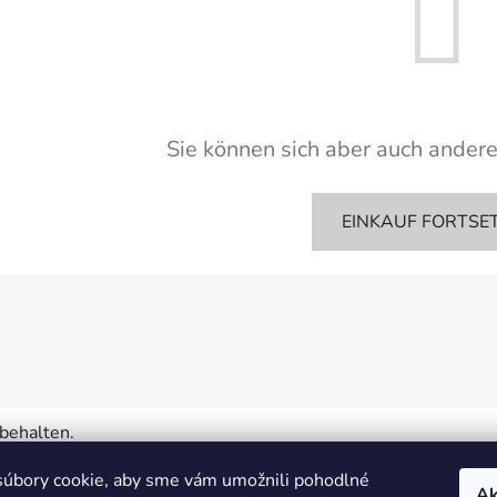
Sie können sich aber auch ander
EINKAUF FORTSE
rbehalten.
úbory cookie, aby sme vám umožnili pohodlné
Ak