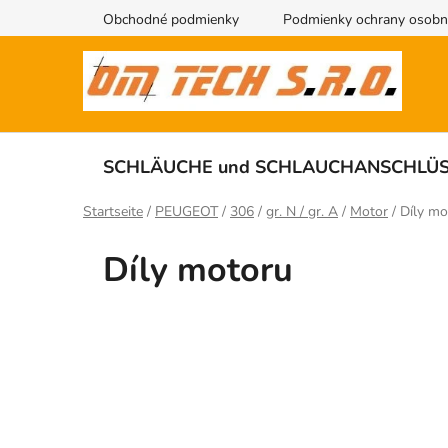
Zum
Obchodné podmienky
Podmienky ochrany osobn
Inhalt
springen
SCHLÄUCHE und SCHLAUCHANSCHLÜ
Startseite
/
PEUGEOT
/
306
/
gr. N / gr. A
/
Motor
/
Díly mo
Díly motoru
S
e
i
t
e