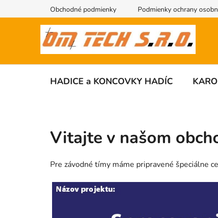
Prejsť
Obchodné podmienky
Podmienky ochrany osobn
na
obsah
HADICE a KONCOVKY HADÍC
KARO
V
i
Vitajte v našom obch
t
Pre závodné tímy máme pripravené špeciálne ce
a
j
t