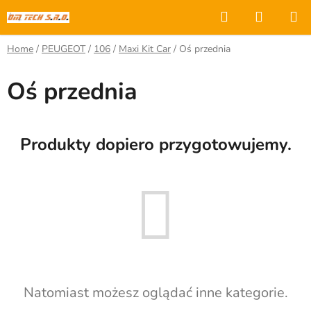
Przejść
Szukaj
KOSZY
do
treści
Home
/
PEUGEOT
/
106
/
Maxi Kit Car
/
Oś przednia
Oś przednia
Produkty dopiero przygotowujemy.
Natomiast możesz oglądać inne kategorie.