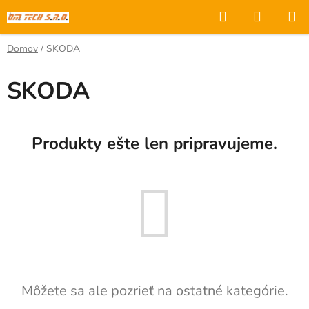
Prejsť
Hľadať
NÁKUP
na
KOŠÍK
obsah
Domov
/
SKODA
SKODA
Produkty ešte len pripravujeme.
Môžete sa ale pozrieť na ostatné kategórie.