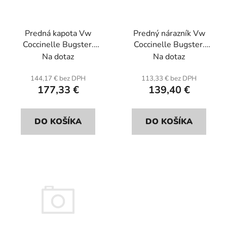
p
u
r
k
Predná kapota Vw
Predný nárazník Vw
o
t
Coccinelle Bugster.
Coccinelle Bugster.
d
o
Sklolaminát
Sklolaminát.
Na dotaz
Na dotaz
u
v
k
144,17 € bez DPH
113,33 € bez DPH
t
177,33 €
139,40 €
o
v
DO KOŠÍKA
DO KOŠÍKA