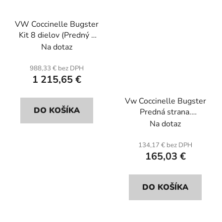
VW Coccinelle Bugster
Kit 8 dielov (Predný a
zadný nárazník, 4
Na dotaz
blatníky, predná časť,
zadná podpera svetiel a
988,33 € bez DPH
1 215,65 €
ŠPZ). Sklenené vlákno.
Vw Coccinelle Bugster
DO KOŠÍKA
Predná strana.
Sklolaminát.
Na dotaz
134,17 € bez DPH
165,03 €
DO KOŠÍKA