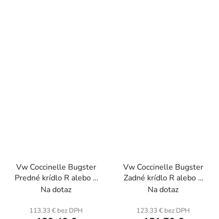
Vw Coccinelle Bugster
Vw Coccinelle Bugster
Predné krídlo R alebo L
Zadné krídlo R alebo L
(jednotka). Sklolaminát.
(jednotka). Sklolaminát.
Na dotaz
Na dotaz
113,33 € bez DPH
123,33 € bez DPH