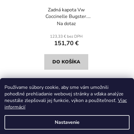
Zadná kapota Vw
Coccinelle Bugster.
Sklolaminát.
Na dotaz
123,33 € bez DPH
151,70 €
DO KOŠÍKA
Používame súbory cookie, aby sme vám umožnili
7
položiek celkom
pohodlné prehliadanie webovej stránky a vďaka analýze
O
neustále zlepšovali jej funkcie, výkon a použiteľnosť.
Viac
v
informácií
l
Z
á
á
d
Nastavenie
p
a
ä