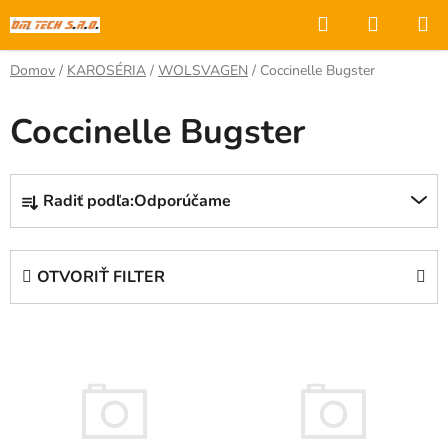
Prejsť
Hľadať
NÁKUP
na
KOŠÍK
obsah
Domov
/
KAROSÉRIA
/
WOLSVAGEN
/
Coccinelle Bugster
Coccinelle Bugster
R
Radiť podľa:
Odporúčame
a
d
e
OTVORIŤ FILTER
n
i
V
e
ý
p
p
r
i
o
s
d