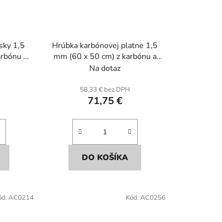
sky 1,5
Hrúbka karbónovej platne 1,5
arbónu a
mm (60 x 50 cm) z karbónu a
en.
sklenených vlákien.
Na dotaz
58,33 € bez DPH
71,75 €
DO KOŠÍKA
ód:
AC0214
Kód:
AC0256