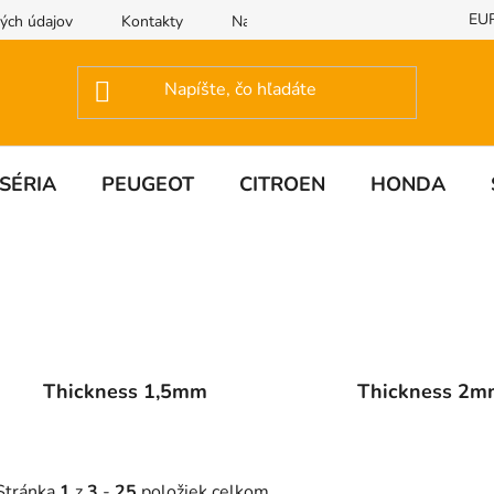
EU
ých údajov
Kontakty
Napíšte nám
SÉRIA
PEUGEOT
CITROEN
HONDA
Thickness 1,5mm
Thickness 2m
Stránka
1
z
3
-
25
položiek celkom