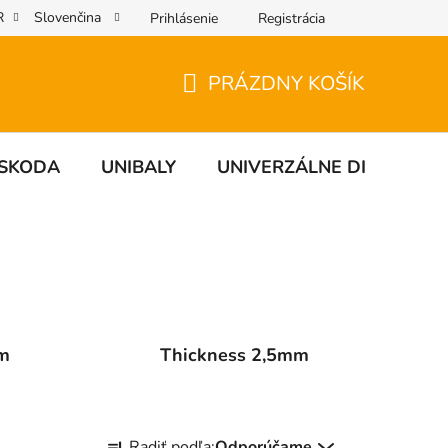
R
Slovenčina
Prihlásenie
Registrácia
PRÁZDNY KOŠÍK
NÁKUPNÝ
KOŠÍK
SKODA
UNIBALY
UNIVERZÁLNE DIELY
m
Thickness 2,5mm
R
Radiť podľa:
Odporúčame