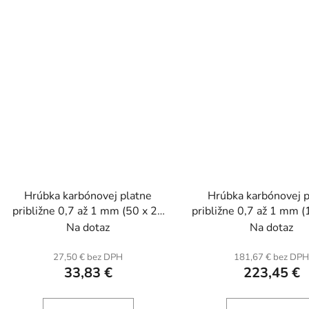
Hrúbka karbónovej platne
Hrúbka karbónovej p
približne 0,7 až 1 mm (50 x 20
približne 0,7 až 1 mm
cm) z karbónu a sklenených
cm) v karbóne a skl
Na dotaz
Na dotaz
vlákien.
vláknach.
27,50 € bez DPH
181,67 € bez DP
33,83 €
223,45 €