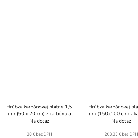
Hrúbka karbónovej platne 1,5
Hrúbka karbónovej pla
mm(50 x 20 cm) z karbónu a
mm (150x100 cm) z ka
sklenených vlákien.
sklenených vláki
Na dotaz
Na dotaz
30 € bez DPH
203,33 € bez DP