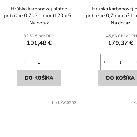
Hrúbka karbónovej platne
Hrúbka karbónovej p
približne 0,7 až 1 mm (120 x 50
približne 0,7 mm až 1
cm) z karbónu a sklenených
x 100 cm) z karbó
Na dotaz
Na dotaz
vlákien.
sklenených vláki
82,50 € bez DPH
145,83 € bez DP
101,48 €
179,37 €
DO KOŠÍKA
DO KOŠÍKA
Kód:
AC0203
K