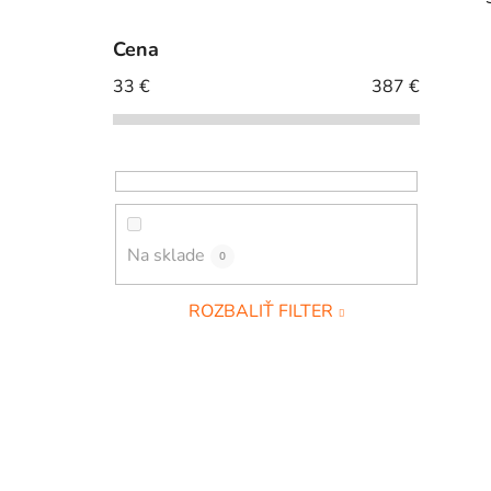
o
č
Cena
n
33
€
387
€
ý
p
i
a
n
e
l
Na sklade
0
ROZBALIŤ FILTER