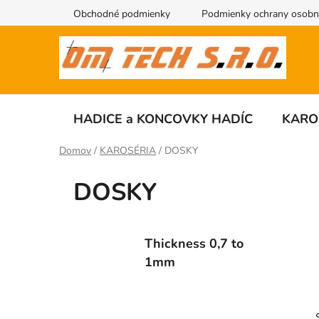
Prejsť
Obchodné podmienky
Podmienky ochrany osobn
na
obsah
HADICE a KONCOVKY HADÍC
KARO
Domov
/
KAROSÉRIA
/
DOSKY
DOSKY
Thickness 0,7 to
1mm
B