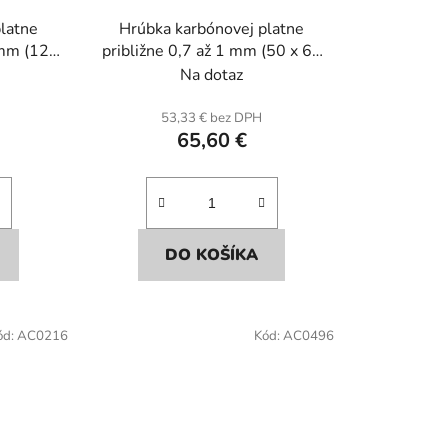
latne
Hrúbka karbónovej platne
 mm (120
približne 0,7 až 1 mm (50 x 60
nu a
cm) v karbóne a sklených
Na dotaz
en.
vláknach.
H
53,33 € bez DPH
65,60 €
DO KOŠÍKA
ód:
AC0216
Kód:
AC0496