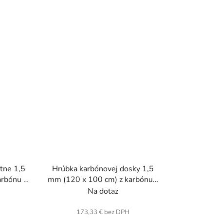
tne 1,5
Hrúbka karbónovej dosky 1,5
rbónu a
mm (120 x 100 cm) z karbónu a
en.
sklenených vlákien.
Na dotaz
H
173,33 € bez DPH