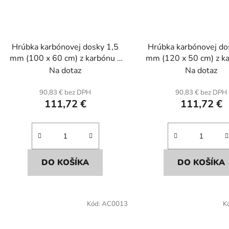
Hrúbka karbónovej dosky 1,5
Hrúbka karbónovej do
mm (100 x 60 cm) z karbónu a
mm (120 x 50 cm) z k
sklenených vlákien.
sklenených vláki
Na dotaz
Na dotaz
90,83 € bez DPH
90,83 € bez DPH
111,72 €
111,72 €
DO KOŠÍKA
DO KOŠÍKA
Kód:
AC0013
K