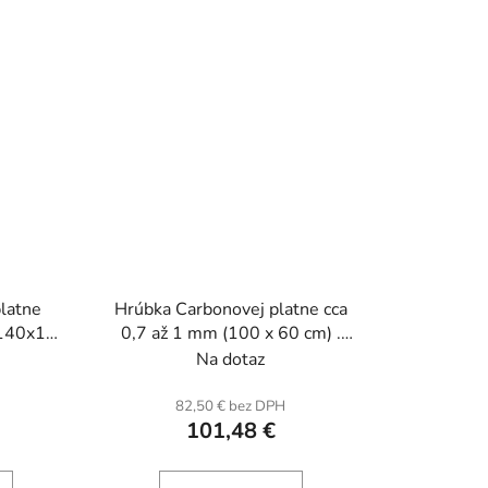
latne
Hrúbka Carbonovej platne cca
 (140x100
0,7 až 1 mm (100 x 60 cm) .
ených
Carbon a sklenené vlákna.
Na dotaz
H
82,50 € bez DPH
101,48 €