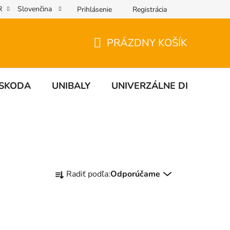
R
Slovenčina
Prihlásenie
Registrácia
PRÁZDNY KOŠÍK
NÁKUPNÝ
KOŠÍK
SKODA
UNIBALY
UNIVERZÁLNE DIELY
R
Radiť podľa:
Odporúčame
a
d
e
n