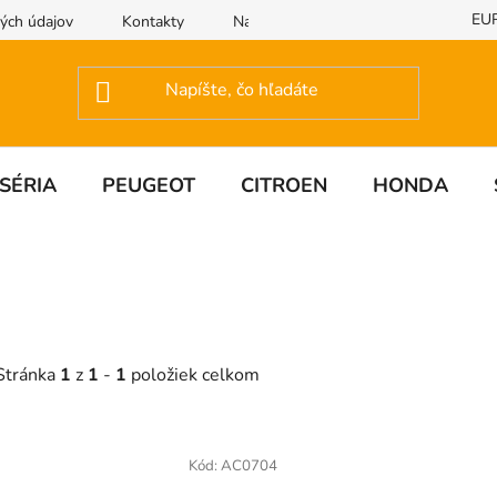
EU
ých údajov
Kontakty
Napíšte nám
SÉRIA
PEUGEOT
CITROEN
HONDA
Stránka
1
z
1
-
1
položiek celkom
V
ý
Kód:
AC0704