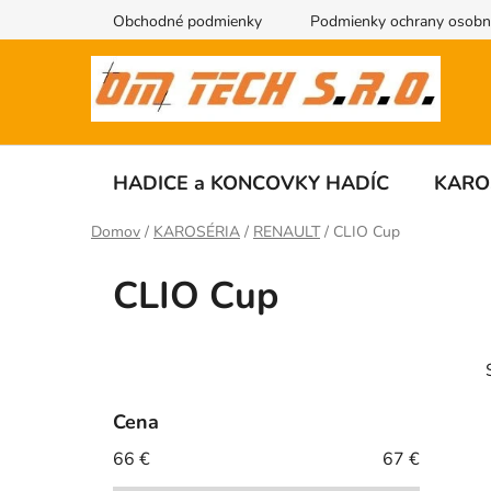
Prejsť
Obchodné podmienky
Podmienky ochrany osobn
na
obsah
HADICE a KONCOVKY HADÍC
KARO
Domov
/
KAROSÉRIA
/
RENAULT
/
CLIO Cup
CLIO Cup
B
o
č
Cena
n
66
€
67
€
ý