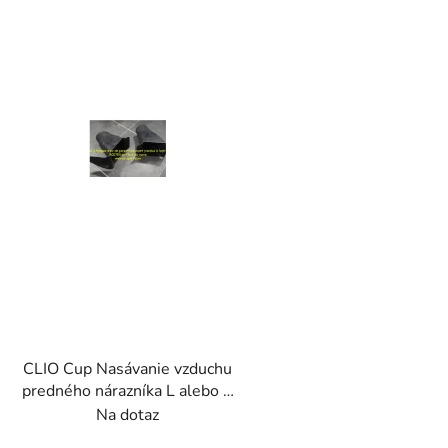
p
s
p
r
o
d
u
k
t
o
v
CLIO Cup Nasávanie vzduchu
predného nárazníka L alebo R
(jednotka) . Sklenené vlákno.
Na dotaz