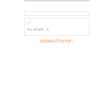
p
i
a
n
e
l
Na sklade
0
ROZBALIŤ FILTER