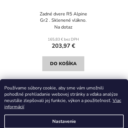
Zadné dvere R5 Alpine
Gr2 . Sklenené vlákno.
Na dotaz
165,83 € bez DPH
203,97 €
DO KOŠÍKA
Používame súbory cookie, aby sme vám umožnili
5
položiek celkom
pohodlné prehliadanie webovej stránky a vďaka analýze
O
neustále zlepšovali jej funkcie, výkon a použiteľnosť.
Viac
v
informácií
l
Z
á
á
d
Nastavenie
p
a