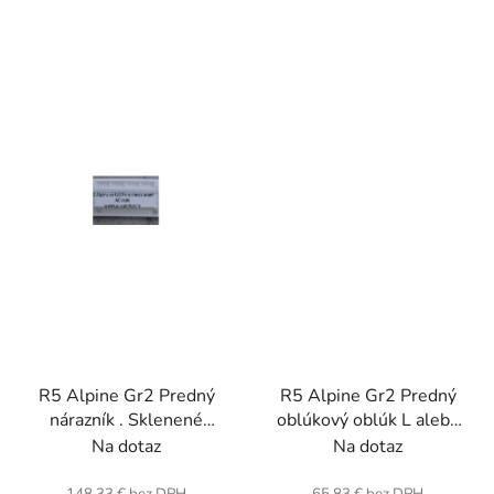
R5 Alpine Gr2 Predný
R5 Alpine Gr2 Predný
nárazník . Sklenené
oblúkový oblúk L alebo
vlákno.
R (jednotka) . Sklenené
Na dotaz
Na dotaz
vlákno.