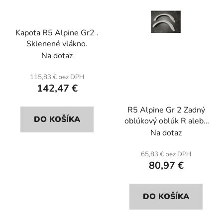
p
u
r
k
Kapota R5 Alpine Gr2 .
o
t
Sklenené vlákno.
d
o
Na dotaz
u
v
k
115,83 € bez DPH
t
142,47 €
o
R5 Alpine Gr 2 Zadný
v
DO KOŠÍKA
oblúkový oblúk R alebo
L (jednotka) . Sklenené
Na dotaz
vlákno.
65,83 € bez DPH
80,97 €
DO KOŠÍKA