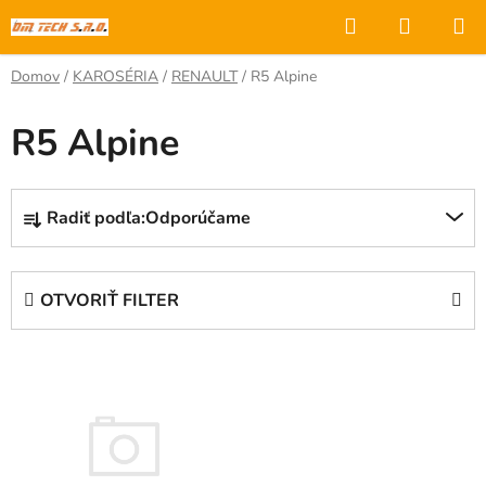
Prejsť
Hľadať
NÁKUP
na
KOŠÍK
obsah
Domov
/
KAROSÉRIA
/
RENAULT
/
R5 Alpine
R5 Alpine
R
Radiť podľa:
Odporúčame
a
d
e
OTVORIŤ FILTER
n
i
V
e
ý
p
p
r
i
o
s
d