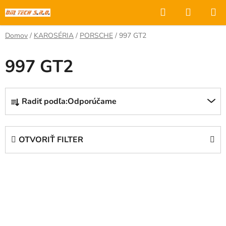
Prejsť
Hľadať
NÁKUP
na
KOŠÍK
obsah
Domov
/
KAROSÉRIA
/
PORSCHE
/
997 GT2
997 GT2
R
Radiť podľa:
Odporúčame
a
d
e
OTVORIŤ FILTER
n
i
V
e
ý
p
p
r
i
o
s
d