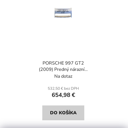
p
u
r
k
o
t
d
o
u
v
k
t
o
PORSCHE 997 GT2
v
(2009) Predný nárazník.
Sklolaminát
Na dotaz
532,50 € bez DPH
654,98 €
DO KOŠÍKA