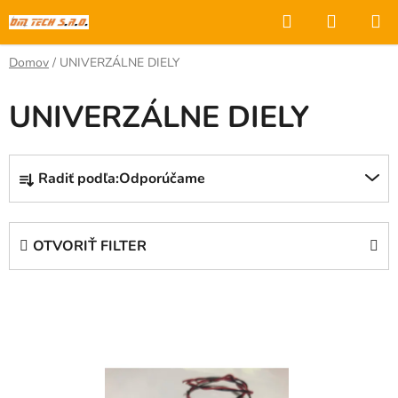
Prejsť
Hľadať
NÁKUP
na
KOŠÍK
obsah
Domov
/
UNIVERZÁLNE DIELY
UNIVERZÁLNE DIELY
R
Radiť podľa:
Odporúčame
a
d
e
OTVORIŤ FILTER
n
i
V
e
ý
p
p
r
i
o
s
d