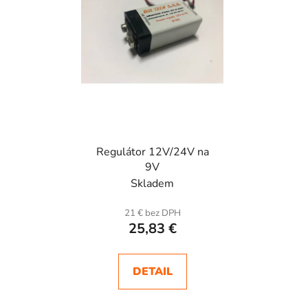
p
u
r
k
o
t
d
o
u
v
k
t
o
Regulátor 12V/24V na
v
9V
Skladem
21 € bez DPH
25,83 €
DETAIL