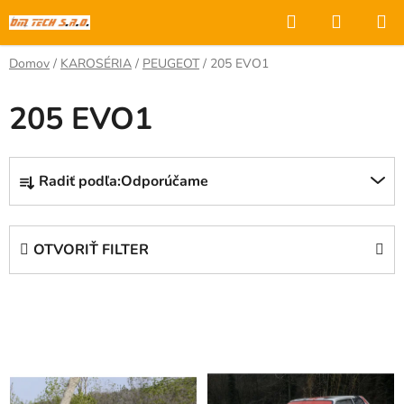
Prejsť
Hľadať
NÁKUP
na
KOŠÍK
obsah
Domov
/
KAROSÉRIA
/
PEUGEOT
/
205 EVO1
205 EVO1
R
Radiť podľa:
Odporúčame
a
d
e
OTVORIŤ FILTER
n
i
V
e
ý
p
p
r
i
o
s
d