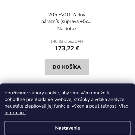
205 EVO1 Zadný
nárazník (súprava +5cm
na každú stranu).
Na dotaz
Sklolaminát.
140,83 € bez DPH
173,22 €
DO KOŠÍKA
Používame súbory cookie, aby sme vám umožnili
5
položiek celkom
pohodlné prehliadanie webovej stránky a vďaka analýze
O
neustále zlepšovali jej funkcie, výkon a použiteľnosť.
Viac
v
informácií
l
Z
á
á
d
Nastavenie
p
a