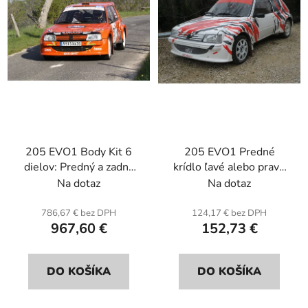
p
u
r
k
o
t
d
o
u
v
k
t
o
205 EVO1 Body Kit 6
205 EVO1 Predné
v
dielov: Predný a zadný
krídlo ľavé alebo pravé
nárazník, predné a
(+5 cm na každú stranu)
Na dotaz
Na dotaz
zadné blatníky (+5 cm
(jednotka) . Sklenené
na každú stranu, Pre
vlákno.
786,67 € bez DPH
124,17 € bez DPH
967,60 €
152,73 €
kolesá priemer 16"
alebo 17" možné 15",
ale medzi kolesom a
DO KOŠÍKA
DO KOŠÍKA
krídlom bude širší
priestor. Sklenené
vlákno.