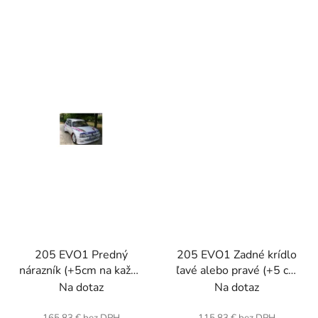
205 EVO1 Predný
205 EVO1 Zadné krídlo
nárazník (+5cm na každú
ľavé alebo pravé (+5 cm
stranu). Sklenené
pre ech stranu)
Na dotaz
Na dotaz
vlákno.
(jednotka) . Sklolaminát.