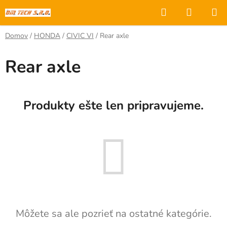
Prejsť
Hľadať
NÁKUP
na
KOŠÍK
obsah
Domov
/
HONDA
/
CIVIC VI
/
Rear axle
Rear axle
Produkty ešte len pripravujeme.
Môžete sa ale pozrieť na ostatné kategórie.