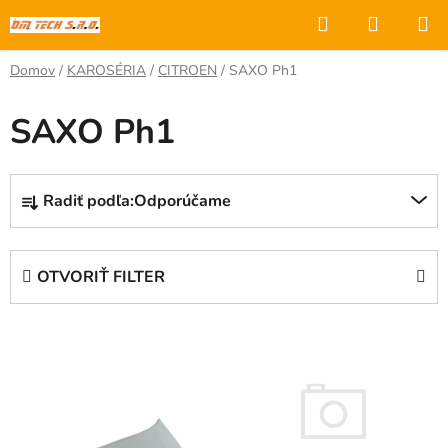
Prejsť
Hľadať
NÁKUP
na
KOŠÍK
obsah
Domov
/
KAROSÉRIA
/
CITROEN
/
SAXO Ph1
SAXO Ph1
R
Radiť podľa:
Odporúčame
a
d
e
OTVORIŤ FILTER
n
i
V
e
ý
p
p
r
i
o
s
d