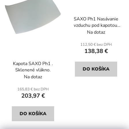
p
u
r
k
SAXO Ph1 Nasávanie
o
t
vzduchu pod kapotou.
d
o
Sklolaminát.
Na dotaz
u
v
k
112,50 € bez DPH
t
138,38 €
o
Kapota SAXO Ph1 .
v
DO KOŠÍKA
Sklenené vlákno.
Na dotaz
165,83 € bez DPH
203,97 €
DO KOŠÍKA