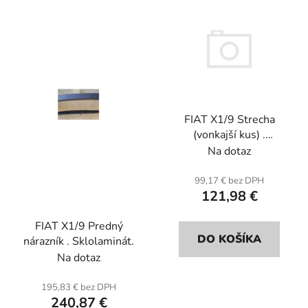
e
ý
p
p
r
i
o
s
d
p
u
r
k
FIAT X1/9 Strecha
o
t
(vonkajší kus) .
d
o
Sklolaminát.
Na dotaz
u
v
k
99,17 € bez DPH
t
121,98 €
o
FIAT X1/9 Predný
v
DO KOŠÍKA
nárazník . Sklolaminát.
Na dotaz
195,83 € bez DPH
240,87 €