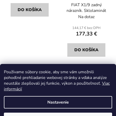
FIAT X1/9 zadný
DO KOŠÍKA
nárazník. Sklolaminát
Na dotaz
144,17 € bez DPH
177,33 €
DO KOŠÍKA
Používame súbory cookie, aby sme vám umožnili
4
položiek celkom
pohodlné prehliadanie webovej stránky a vďaka analýze
O
neustále zlepšovali jej funkcie, výkon a použiteľnosť.
Viac
v
informácií
l
Z
á
á
d
Nastavenie
p
a
ä
c