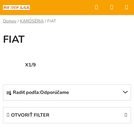
Prejsť
Hľadať
NÁKUP
na
KOŠÍK
obsah
Domov
/
KAROSÉRIA
/
FIAT
FIAT
X1/9
R
Radiť podľa:
Odporúčame
a
d
e
OTVORIŤ FILTER
n
i
V