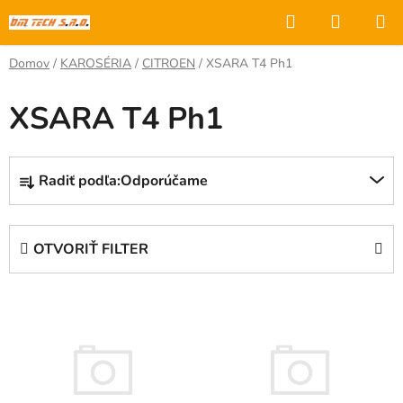
Prejsť
Hľadať
NÁKUP
na
KOŠÍK
obsah
Domov
/
KAROSÉRIA
/
CITROEN
/
XSARA T4 Ph1
XSARA T4 Ph1
R
Radiť podľa:
Odporúčame
a
d
e
OTVORIŤ FILTER
n
i
V
e
ý
p
p
r
i
o
s
d