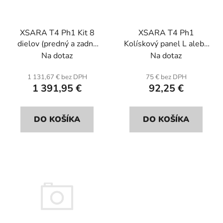
p
u
r
k
XSARA T4 Ph1 Kit 8
XSARA T4 Ph1
o
t
dielov (predný a zadný
Kolískový panel L alebo
d
o
nárazník, predné a
R (jednotka) . Sklenené
Na dotaz
Na dotaz
u
v
zadné blatníky, dlhé
vlákno.
k
vahadlové panely).
1 131,67 € bez DPH
75 € bez DPH
t
1 391,95 €
92,25 €
Sklenené vlákno.
o
v
DO KOŠÍKA
DO KOŠÍKA